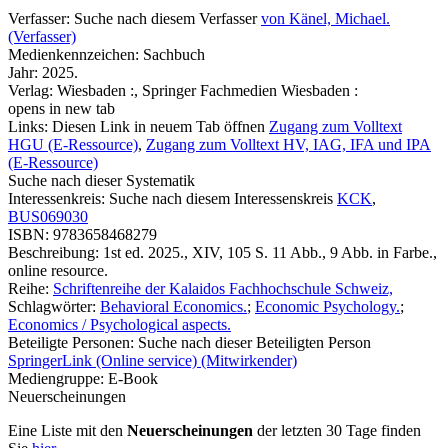
Verfasser:
Suche nach diesem Verfasser
von Känel, Michael.
(Verfasser)
Medienkennzeichen:
Sachbuch
Jahr:
2025.
Verlag:
Wiesbaden :, Springer Fachmedien Wiesbaden :
opens in new tab
Links:
Diesen Link in neuem Tab öffnen
Zugang zum Volltext
HGU (E-Ressource)
,
Zugang zum Volltext HV, IAG, IFA und IPA
(E-Ressource)
Suche nach dieser Systematik
Interessenkreis:
Suche nach diesem Interessenskreis
KCK
,
BUS069030
ISBN:
9783658468279
Beschreibung:
1st ed. 2025., XIV, 105 S. 11 Abb., 9 Abb. in Farbe.,
online resource.
Reihe:
Schriftenreihe der Kalaidos Fachhochschule Schweiz,
Schlagwörter:
Behavioral Economics.
;
Economic Psychology.
;
Economics / Psychological aspects.
Beteiligte Personen:
Suche nach dieser Beteiligten Person
SpringerLink (Online service) (Mitwirkender)
Mediengruppe:
E-Book
Neuerscheinungen
Eine Liste mit den
Neuerscheinungen
der letzten 30 Tage finden