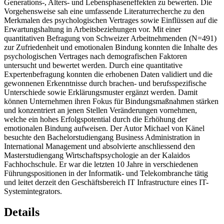
Generations-, Alters- und Lebensphaseneffekten zu bewerten. Die
Vorgehensweise sah eine umfassende Literaturrecherche zu den
Merkmalen des psychologischen Vertrages sowie Einflüssen auf die
Erwartungshaltung in Arbeitsbeziehungen vor. Mit einer
quantitativen Befragung von Schweizer Arbeitnehmenden (N=491)
zur Zufriedenheit und emotionalen Bindung konnten die Inhalte des
psychologischen Vertrages nach demografischen Faktoren
untersucht und bewertet werden. Durch eine quantitative
Expertenbefragung konnten die erhobenen Daten validiert und die
gewonnenen Erkenntnisse durch brachen- und berufsspezifische
Unterschiede sowie Erklärungsmuster ergänzt werden. Damit
können Unternehmen ihren Fokus für Bindungsmaßnahmen stärken
und konzentriert an jenen Stellen Veränderungen vornehmen,
welche ein hohes Erfolgspotential durch die Erhöhung der
emotionalen Bindung aufweisen. Der Autor Michael von Känel
besuchte den Bachelorstudiengang Business Administration in
International Management und absolvierte anschliessend den
Masterstudiengang Wirtschaftspsychologie an der Kalaidos
Fachhochschule. Er war die letzten 10 Jahre in verschiedenen
Führungspositionen in der Informatik- und Telekombranche tätig
und leitet derzeit den Geschäftsbereich IT Infrastructure eines IT-
Systemintegrators.
Details