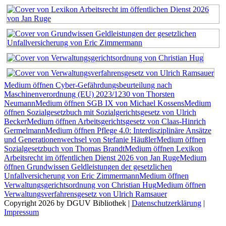
Medium öffnen Cyber-Gefährdungsbeurteilung nach
Maschinenverordnung (EU) 2023/1230 von Thorsten
Neumann
Medium öffnen SGB IX von Michael Kossens
Medium
öffnen Sozialgesetzbuch mit Sozialgerichtsgesetz von Ulrich
Becker
Medium öffnen Arbeitsgerichtsgesetz von Claas-Hinrich
Germelmann
Medium öffnen Pflege 4.0: Interdisziplinäre Ansätze
und Generationenwechsel von Stefanie Häußler
Medium öffnen
Sozialgesetzbuch von Thomas Brandt
Medium öffnen Lexikon
Arbeitsrecht im öffentlichen Dienst 2026 von Jan Ruge
Medium
öffnen Grundwissen Geldleistungen der gesetzlichen
Unfallversicherung von Eric Zimmermann
Medium öffnen
Verwaltungsgerichtsordnung von Christian Hug
Medium öffnen
Verwaltungsverfahrensgesetz von Ulrich Ramsauer
Copyright 2026 by DGUV Bibliothek
|
Datenschutzerklärung
|
Impressum