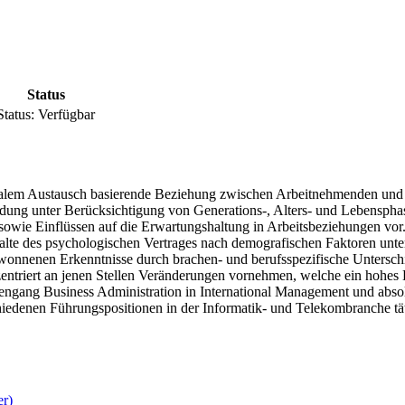
Status
Status:
Verfügbar
zialem Austausch basierende Beziehung zwischen Arbeitnehmenden und 
ung unter Berücksichtigung von Generations-, Alters- und Lebenspha
sowie Einflüssen auf die Erwartungshaltung in Arbeitsbeziehungen vo
lte des psychologischen Vertrages nach demografischen Faktoren unter
ewonnenen Erkenntnisse durch brachen- und berufsspezifische Untersc
riert an jenen Stellen Veränderungen vornehmen, welche ein hohes E
ngang Business Administration in International Management und absol
iedenen Führungspositionen in der Informatik- und Telekombranche tätig
er)