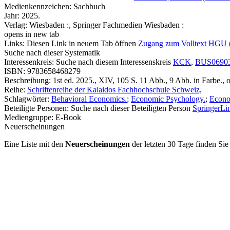
Medienkennzeichen:
Sachbuch
Jahr:
2025.
Verlag:
Wiesbaden :, Springer Fachmedien Wiesbaden :
opens in new tab
Links:
Diesen Link in neuem Tab öffnen
Zugang zum Volltext HGU 
Suche nach dieser Systematik
Interessenkreis:
Suche nach diesem Interessenskreis
KCK
,
BUS0690
ISBN:
9783658468279
Beschreibung:
1st ed. 2025., XIV, 105 S. 11 Abb., 9 Abb. in Farbe., o
Reihe:
Schriftenreihe der Kalaidos Fachhochschule Schweiz,
Schlagwörter:
Behavioral Economics.
;
Economic Psychology.
;
Econom
Beteiligte Personen:
Suche nach dieser Beteiligten Person
SpringerLin
Mediengruppe:
E-Book
Neuerscheinungen
Eine Liste mit den
Neuerscheinungen
der letzten 30 Tage finden Si