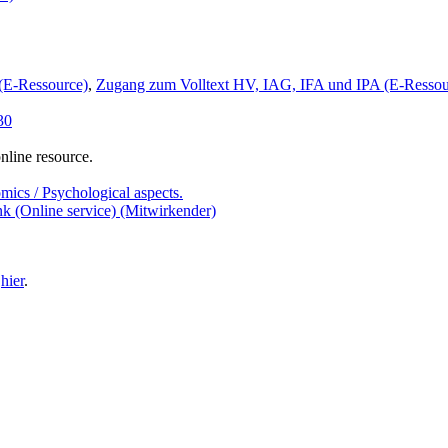
(E-Ressource)
,
Zugang zum Volltext HV, IAG, IFA und IPA (E-Ressou
30
nline resource.
ics / Psychological aspects.
k (Online service) (Mitwirkender)
e
hier
.