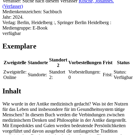
Verfasser:
Suche nach diesem Verfasser
Rösche, Johannes.
(Verfasser)
Medienkennzeichen:
Sachbuch
Jahr:
2024.
Verlag:
Berlin, Heidelberg :, Springer Berlin Heidelberg :
Mediengruppe:
E-Book
verfügbar
Exemplare
Standort
Zweigstelle
Standorte
Vorbestellungen
Frist
Status
2
Zweigstelle:
Standort
Vorbestellungen:
Status:
Standorte:
Frist:
Online
2:
0
Verfügbar
Inhalt
Wie wurde in der Antike medizinisch gedacht? Was ist der Nutzen
für das Leben und insbesondere für im Gesundheitssystem tätige
Menschen? In diesem Buch werden die Verbindungen zwischen
medizinischem Denken und Philosophie in der Antike dargestellt.
Mit Empe­dokles und Galen werden bedeutende Persönlichkeiten
vorgeführt und davon ausgehend die umfang­reiche Tradition