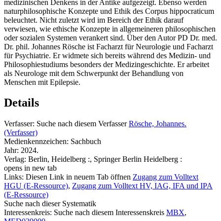
medizinischen Denkens in der Antike aufgezeigt. Ebenso werden
naturphilosophische Konzepte und Ethik des Corpus hippocraticum
beleuchtet. Nicht zuletzt wird im Bereich der Ethik darauf
verwiesen, wie ethische Konzepte in allgemeineren philosophischen
oder sozialen Systemen verankert sind. Über den Autor PD Dr. med.
Dr. phil. Johannes Rösche ist Facharzt für Neurologie und Facharzt
für Psychiatrie. Er widmete sich bereits während des Medizin- und
Philosophiestudiums besonders der Medizingeschichte. Er arbeitet
als Neurologe mit dem Schwerpunkt der Behandlung von
Menschen mit Epilepsie.
Details
Verfasser:
Suche nach diesem Verfasser
Rösche, Johannes.
(Verfasser)
Medienkennzeichen:
Sachbuch
Jahr:
2024.
Verlag:
Berlin, Heidelberg :, Springer Berlin Heidelberg :
opens in new tab
Links:
Diesen Link in neuem Tab öffnen
Zugang zum Volltext
HGU (E-Ressource)
,
Zugang zum Volltext HV, IAG, IFA und IPA
(E-Ressource)
Suche nach dieser Systematik
Interessenkreis:
Suche nach diesem Interessenskreis
MBX
,