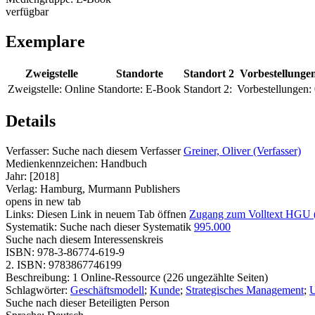
verfügbar
Exemplare
Zweigstelle
Standorte
Standort 2
Vorbestellunge
Zweigstelle:
Online
Standorte:
E-Book
Standort 2:
Vorbestellungen:
Details
Verfasser:
Suche nach diesem Verfasser
Greiner, Oliver (Verfasser)
Medienkennzeichen:
Handbuch
Jahr:
[2018]
Verlag:
Hamburg, Murmann Publishers
opens in new tab
Links:
Diesen Link in neuem Tab öffnen
Zugang zum Volltext HGU 
Systematik:
Suche nach dieser Systematik
995.000
Suche nach diesem Interessenskreis
ISBN:
978-3-86774-619-9
2. ISBN:
9783867746199
Beschreibung:
1 Online-Ressource (226 ungezählte Seiten)
Schlagwörter:
Geschäftsmodell
;
Kunde
;
Strategisches Management
;
U
Suche nach dieser Beteiligten Person