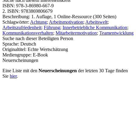
Suche nach diesem Interessenskreis
ISBN:
978-3-86980-667-9
2. ISBN:
9783869806679
Beschreibung:
1. Auflage, 1 Online-Ressource (300 Seiten)
Schlagwörter:
Achtung
;
Arbeitsmotivation
;
Arbeitswelt
;
Arbeitszufriedenheit
;
Führung
;
Innerbetriebliche Kommunikation
;
Kommunikationsverhalten
;
Mitarbeitermotivation
;
Teamentwicklung
Suche nach dieser Beteiligten Person
Sprache:
Deutsch
Originaltitel:
Echte Wertschätzung
Mediengruppe:
E-Book
Neuerscheinungen
Eine Liste mit den
Neuerscheinungen
der letzten 30 Tage finden
Sie
hier
.