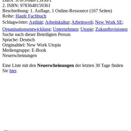
ISBN:
978-3-648-15936-1
2. ISBN:
9783648159361
Beschreibung:
1. Auflage, 1 Online-Ressource (167 Seiten)
Reihe:
Haufe Fachbuch
Schlagwörter:
Agilität
;
Arbeitskultur
;
Arbeitswelt
;
New Work SE
;
Organisationsentwicklung
;
Unternehmen
;
Utopie
;
Zukunftsvisionen
Suche nach dieser Beteiligten Person
Sprache:
Deutsch
Originaltitel:
New Work Utopia
Mediengruppe:
E-Book
Neuerscheinungen
Eine Liste mit den
Neuerscheinungen
der letzten 30 Tage finden
Sie
hier
.