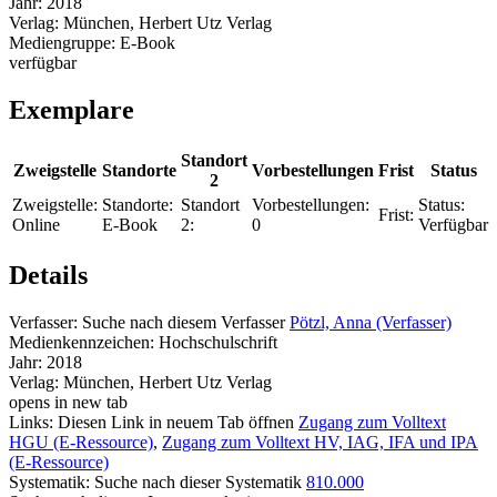
Jahr:
2018
Verlag:
München, Herbert Utz Verlag
Mediengruppe:
E-Book
verfügbar
Exemplare
Standort
Zweigstelle
Standorte
Vorbestellungen
Frist
Status
2
Zweigstelle:
Standorte:
Standort
Vorbestellungen:
Status:
Frist:
Online
E-Book
2:
0
Verfügbar
Details
Verfasser:
Suche nach diesem Verfasser
Pötzl, Anna (Verfasser)
Medienkennzeichen:
Hochschulschrift
Jahr:
2018
Verlag:
München, Herbert Utz Verlag
opens in new tab
Links:
Diesen Link in neuem Tab öffnen
Zugang zum Volltext
HGU (E-Ressource)
,
Zugang zum Volltext HV, IAG, IFA und IPA
(E-Ressource)
Systematik:
Suche nach dieser Systematik
810.000