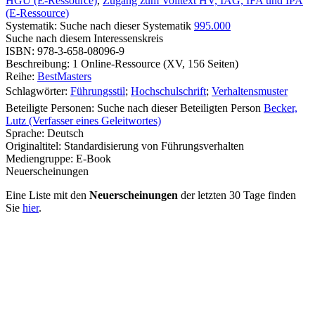
HGU (E-Ressource)
,
Zugang zum Volltext HV, IAG, IFA und IPA
(E-Ressource)
Systematik:
Suche nach dieser Systematik
995.000
Suche nach diesem Interessenskreis
ISBN:
978-3-658-08096-9
Beschreibung:
1 Online-Ressource (XV, 156 Seiten)
Reihe:
BestMasters
Schlagwörter:
Führungsstil
;
Hochschulschrift
;
Verhaltensmuster
Beteiligte Personen:
Suche nach dieser Beteiligten Person
Becker,
Lutz (Verfasser eines Geleitwortes)
Sprache:
Deutsch
Originaltitel:
Standardisierung von Führungsverhalten
Mediengruppe:
E-Book
Neuerscheinungen
Eine Liste mit den
Neuerscheinungen
der letzten 30 Tage finden
Sie
hier
.