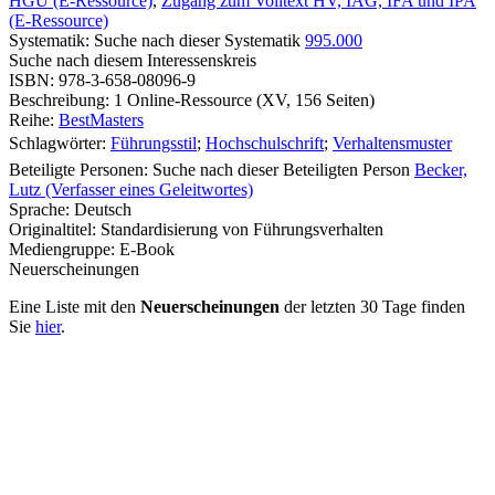
HGU (E-Ressource)
,
Zugang zum Volltext HV, IAG, IFA und IPA
(E-Ressource)
Systematik:
Suche nach dieser Systematik
995.000
Suche nach diesem Interessenskreis
ISBN:
978-3-658-08096-9
Beschreibung:
1 Online-Ressource (XV, 156 Seiten)
Reihe:
BestMasters
Schlagwörter:
Führungsstil
;
Hochschulschrift
;
Verhaltensmuster
Beteiligte Personen:
Suche nach dieser Beteiligten Person
Becker,
Lutz (Verfasser eines Geleitwortes)
Sprache:
Deutsch
Originaltitel:
Standardisierung von Führungsverhalten
Mediengruppe:
E-Book
Neuerscheinungen
Eine Liste mit den
Neuerscheinungen
der letzten 30 Tage finden
Sie
hier
.