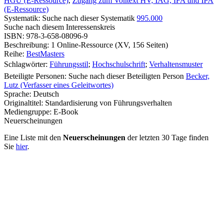
HGU (E-Ressource)
,
Zugang zum Volltext HV, IAG, IFA und IPA
(E-Ressource)
Systematik:
Suche nach dieser Systematik
995.000
Suche nach diesem Interessenskreis
ISBN:
978-3-658-08096-9
Beschreibung:
1 Online-Ressource (XV, 156 Seiten)
Reihe:
BestMasters
Schlagwörter:
Führungsstil
;
Hochschulschrift
;
Verhaltensmuster
Beteiligte Personen:
Suche nach dieser Beteiligten Person
Becker,
Lutz (Verfasser eines Geleitwortes)
Sprache:
Deutsch
Originaltitel:
Standardisierung von Führungsverhalten
Mediengruppe:
E-Book
Neuerscheinungen
Eine Liste mit den
Neuerscheinungen
der letzten 30 Tage finden
Sie
hier
.