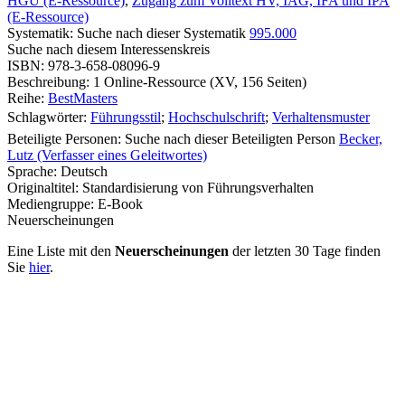
HGU (E-Ressource)
,
Zugang zum Volltext HV, IAG, IFA und IPA
(E-Ressource)
Systematik:
Suche nach dieser Systematik
995.000
Suche nach diesem Interessenskreis
ISBN:
978-3-658-08096-9
Beschreibung:
1 Online-Ressource (XV, 156 Seiten)
Reihe:
BestMasters
Schlagwörter:
Führungsstil
;
Hochschulschrift
;
Verhaltensmuster
Beteiligte Personen:
Suche nach dieser Beteiligten Person
Becker,
Lutz (Verfasser eines Geleitwortes)
Sprache:
Deutsch
Originaltitel:
Standardisierung von Führungsverhalten
Mediengruppe:
E-Book
Neuerscheinungen
Eine Liste mit den
Neuerscheinungen
der letzten 30 Tage finden
Sie
hier
.