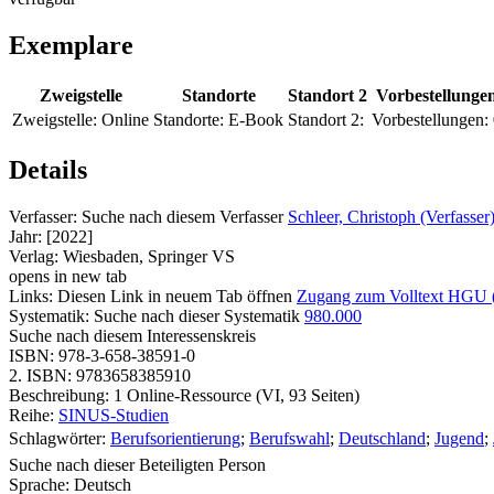
Exemplare
Zweigstelle
Standorte
Standort 2
Vorbestellunge
Zweigstelle:
Online
Standorte:
E-Book
Standort 2:
Vorbestellungen:
Details
Verfasser:
Suche nach diesem Verfasser
Schleer, Christoph (Verfasser
Jahr:
[2022]
Verlag:
Wiesbaden, Springer VS
opens in new tab
Links:
Diesen Link in neuem Tab öffnen
Zugang zum Volltext HGU 
Systematik:
Suche nach dieser Systematik
980.000
Suche nach diesem Interessenskreis
ISBN:
978-3-658-38591-0
2. ISBN:
9783658385910
Beschreibung:
1 Online-Ressource (VI, 93 Seiten)
Reihe:
SINUS-Studien
Schlagwörter:
Berufsorientierung
;
Berufswahl
;
Deutschland
;
Jugend
;
Suche nach dieser Beteiligten Person
Sprache:
Deutsch