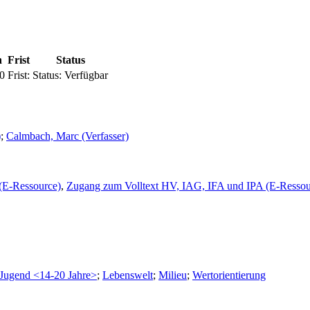
n
Frist
Status
0
Frist:
Status:
Verfügbar
)
;
Calmbach, Marc (Verfasser)
(E-Ressource)
,
Zugang zum Volltext HV, IAG, IFA und IPA (E-Ressou
Jugend <14-20 Jahre>
;
Lebenswelt
;
Milieu
;
Wertorientierung