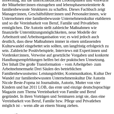
notwendig, auf die unterschiedlichen Lebensphasen und -entwürfe
der Mitarbeiter:innen einzugehen und lebensphasenorientierte &
familienbewusste Strukturen zu schaffen. Dieses Fachbuch zeigt
Manager:innen, Geschäftsführer:innen und Personaler:innen, wie
Unternehmen eine familienbewusste Unternehmenskultur etablieren
und so die Vereinbarkeit von Beruf, Familie und Privatleben
ermöglichen. Die Autorin stellt zahlreiche Maßnahmen wie
finanzielle Unterstützungsmöglichkeiten, neue Modelle der
Arbeitszeit und Arbeitsorganisation vor; es wird jedoch auch
deutlich, dass diese Maßnahmen immer in einen umfassenden
Kulturwandel eingebettet sein sollten, um langfristig erfolgreich zu
sein. Zahlreiche Positivbeispiele, Interviews mit Expert:innen und
Vordenker:innen, Verweise auf gesetzliche Vorgaben und konkrete
Handlungsempfehlungen helfen bei der praktischen Umsetzung.
Der Inhalt Die große Transformation – vom Arbeitgeber- zum
Arbeitnehmermarkt Drei Säulen des betrieblichen
Familienbewusstseins: Leistungsfelder, Kommunikation, Kultur Der
Wandel zur familienbewussten Unternehmenskultur Die Autorin
Nicole Beste-Fopma ist Journalistin, Autorin, Mutter von vier
Kindern und hat 2011 LOB, das erste und einzige deutschsprachige
Magazin zum Thema Vereinbarkeit von Familie und Beruf
gegründet. In ihren Vorträgen und Seminaren zeigt sie, dass eine
Vereinbarkeit von Beruf, Familie bzw. Pflege und Privatleben
möglich ist – wenn alle an einem Strang ziehen.