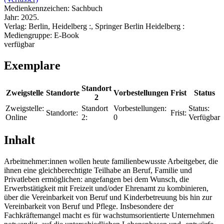
Medienkennzeichen:
Sachbuch
Jahr:
2025.
Verlag:
Berlin, Heidelberg :, Springer Berlin Heidelberg :
Mediengruppe:
E-Book
verfügbar
Exemplare
Standort
Zweigstelle
Standorte
Vorbestellungen
Frist
Status
2
Zweigstelle:
Standort
Vorbestellungen:
Status:
Standorte:
Frist:
Online
2:
0
Verfügbar
Inhalt
Arbeitnehmer:innen wollen heute familienbewusste Arbeitgeber, die
ihnen eine gleichberechtigte Teilhabe an Beruf, Familie und
Privatleben ermöglichen: angefangen bei dem Wunsch, die
Erwerbstätigkeit mit Freizeit und/oder Ehrenamt zu kombinieren,
über die Vereinbarkeit von Beruf und Kinderbetreuung bis hin zur
Vereinbarkeit von Beruf und Pflege. Insbesondere der
Fachkräftemangel macht es für wachstumsorientierte Unternehmen