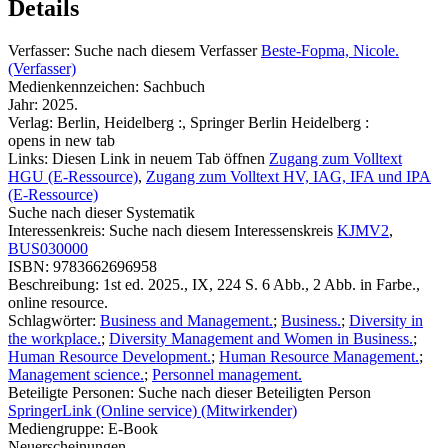
Details
Verfasser:
Suche nach diesem Verfasser
Beste-Fopma, Nicole.
(Verfasser)
Medienkennzeichen:
Sachbuch
Jahr:
2025.
Verlag:
Berlin, Heidelberg :, Springer Berlin Heidelberg :
opens in new tab
Links:
Diesen Link in neuem Tab öffnen
Zugang zum Volltext
HGU (E-Ressource)
,
Zugang zum Volltext HV, IAG, IFA und IPA
(E-Ressource)
Suche nach dieser Systematik
Interessenkreis:
Suche nach diesem Interessenskreis
KJMV2
,
BUS030000
ISBN:
9783662696958
Beschreibung:
1st ed. 2025., IX, 224 S. 6 Abb., 2 Abb. in Farbe.,
online resource.
Schlagwörter:
Business and Management.
;
Business.
;
Diversity in
the workplace.
;
Diversity Management and Women in Business.
;
Human Resource Development.
;
Human Resource Management.
;
Management science.
;
Personnel management.
Beteiligte Personen:
Suche nach dieser Beteiligten Person
SpringerLink (Online service) (Mitwirkender)
Mediengruppe:
E-Book
Neuerscheinungen