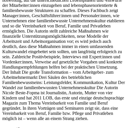
notwendig, auf die unterschiedlichen Lebensphasen und -entwürfe
der Mitarbeiter:innen einzugehen und lebensphasenorientierte &
familienbewusste Strukturen zu schaffen. Dieses Fachbuch zeigt
Manager:innen, Geschäftsführer:innen und Personaler:innen, wie
Unternehmen eine familienbewusste Unternehmenskultur etablieren
und so die Vereinbarkeit von Beruf, Familie und Privatleben
ermöglichen. Die Autorin stellt zahlreiche Maßnahmen wie
finanzielle Unterstützungsmöglichkeiten, neue Modelle der
Arbeitszeit und Arbeitsorganisation vor; es wird jedoch auch
deutlich, dass diese Maßnahmen immer in einen umfassenden
Kulturwandel eingebettet sein sollten, um langfristig erfolgreich zu
sein. Zahlreiche Positivbeispiele, Interviews mit Expert:innen und
Vordenker:innen, Verweise auf gesetzliche Vorgaben und konkrete
Handlungsempfehlungen helfen bei der praktischen Umsetzung.
Der Inhalt Die große Transformation – vom Arbeitgeber- zum
Arbeitnehmermarkt Drei Säulen des betrieblichen
Familienbewusstseins: Leistungsfelder, Kommunikation, Kultur Der
Wandel zur familienbewussten Unternehmenskultur Die Autorin
Nicole Beste-Fopma ist Journalistin, Autorin, Mutter von vier
Kindern und hat 2011 LOB, das erste und einzige deutschsprachige
Magazin zum Thema Vereinbarkeit von Familie und Beruf
gegründet. In ihren Vorträgen und Seminaren zeigt sie, dass eine
Vereinbarkeit von Beruf, Familie bzw. Pflege und Privatleben
möglich ist – wenn alle an einem Strang ziehen.