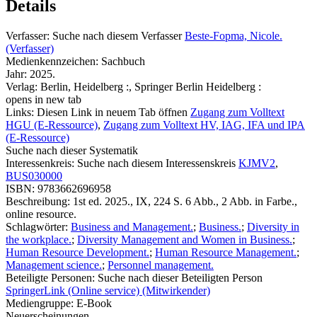
Details
Verfasser:
Suche nach diesem Verfasser
Beste-Fopma, Nicole.
(Verfasser)
Medienkennzeichen:
Sachbuch
Jahr:
2025.
Verlag:
Berlin, Heidelberg :, Springer Berlin Heidelberg :
opens in new tab
Links:
Diesen Link in neuem Tab öffnen
Zugang zum Volltext
HGU (E-Ressource)
,
Zugang zum Volltext HV, IAG, IFA und IPA
(E-Ressource)
Suche nach dieser Systematik
Interessenkreis:
Suche nach diesem Interessenskreis
KJMV2
,
BUS030000
ISBN:
9783662696958
Beschreibung:
1st ed. 2025., IX, 224 S. 6 Abb., 2 Abb. in Farbe.,
online resource.
Schlagwörter:
Business and Management.
;
Business.
;
Diversity in
the workplace.
;
Diversity Management and Women in Business.
;
Human Resource Development.
;
Human Resource Management.
;
Management science.
;
Personnel management.
Beteiligte Personen:
Suche nach dieser Beteiligten Person
SpringerLink (Online service) (Mitwirkender)
Mediengruppe:
E-Book
Neuerscheinungen