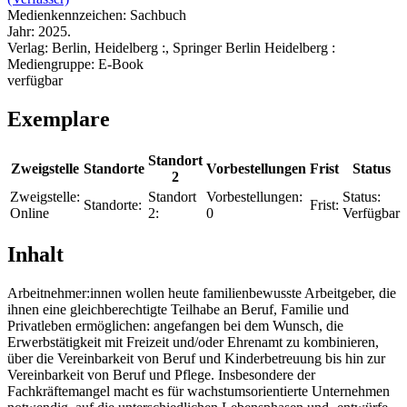
Medienkennzeichen:
Sachbuch
Jahr:
2025.
Verlag:
Berlin, Heidelberg :, Springer Berlin Heidelberg :
Mediengruppe:
E-Book
verfügbar
Exemplare
Standort
Zweigstelle
Standorte
Vorbestellungen
Frist
Status
2
Zweigstelle:
Standort
Vorbestellungen:
Status:
Standorte:
Frist:
Online
2:
0
Verfügbar
Inhalt
Arbeitnehmer:innen wollen heute familienbewusste Arbeitgeber, die
ihnen eine gleichberechtigte Teilhabe an Beruf, Familie und
Privatleben ermöglichen: angefangen bei dem Wunsch, die
Erwerbstätigkeit mit Freizeit und/oder Ehrenamt zu kombinieren,
über die Vereinbarkeit von Beruf und Kinderbetreuung bis hin zur
Vereinbarkeit von Beruf und Pflege. Insbesondere der
Fachkräftemangel macht es für wachstumsorientierte Unternehmen