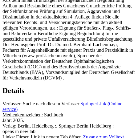
Aus dem Inhalt Grundlagen der augenärztlichen Begutachtung
Aufbau und Bestandteile eines Gutachtens Gutachterliche Prüfung
der Sehfunktionen Prüfung auf Simulation, Aggravation und
Dissimulation In der aktualisierten 4. Auflage finden Sie alle
relevanten Rechts- und Versicherungsbereiche mit den aktuell
gültigen Verordnungen, u.a.: Eignung für Straßen-, Flug-, Schiffs-
und Bahnverkehr Berufliche Eignung Begutachtung für die
gesetzliche und private Unfallversicherung Blindheitsbegutachtung
Der Herausgeber Prof. Dr. Dr. med. Bernhard Lachenmayr,
Facharzt für Augenheilkunde mit eigener Praxis und Praxisklinik in
München (www.prof-lachenmayr.de), Sprecher der
Verkehrskommission der Deutschen Ophthalmologischen
Gesellschaft (DOG) und des Berufsverbands der Augenärzte
Deutschlands (BVA), Vorstandsmitglied der Deutschen Gesellschaft
für Verkehrsmedizin (DGVM) .
Details
Verfasser:
Suche nach diesem Verfasser
SpringerLink (Online
service)
Medienkennzeichen:
Sachbuch
Jahr:
2025.
Verlag:
Berlin, Heidelberg :, Springer Berlin Heidelberg :
opens in new tab
Links:
Diesen Link in neuem Tab öffnen
Zugang zum Volltext