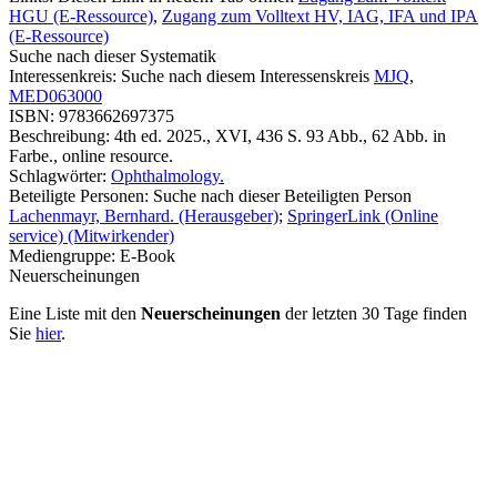
HGU (E-Ressource)
,
Zugang zum Volltext HV, IAG, IFA und IPA
(E-Ressource)
Suche nach dieser Systematik
Interessenkreis:
Suche nach diesem Interessenskreis
MJQ
,
MED063000
ISBN:
9783662697375
Beschreibung:
4th ed. 2025., XVI, 436 S. 93 Abb., 62 Abb. in
Farbe., online resource.
Schlagwörter:
Ophthalmology.
Beteiligte Personen:
Suche nach dieser Beteiligten Person
Lachenmayr, Bernhard. (Herausgeber)
;
SpringerLink (Online
service) (Mitwirkender)
Mediengruppe:
E-Book
Neuerscheinungen
Eine Liste mit den
Neuerscheinungen
der letzten 30 Tage finden
Sie
hier
.