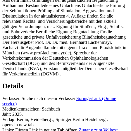
Aus dem Inhalt Grundlagen der augenärztlichen Begutachtung
Aufbau und Bestandteile eines Gutachtens Gutachterliche Prüfung
der Sehfunktionen Prüfung auf Simulation, Aggravation und
Dissimulation In der aktualisierten 4. Auflage finden Sie alle
relevanten Rechts- und Versicherungsbereiche mit den aktuell
gültigen Verordnungen, u.a.: Eignung für Straßen-, Flug-, Schiffs-
und Bahnverkehr Berufliche Eignung Begutachtung für die
gesetzliche und private Unfallversicherung Blindheitsbegutachtung
Der Herausgeber Prof. Dr. Dr. med. Bernhard Lachenmayr,
Facharzt für Augenheilkunde mit eigener Praxis und Praxisklinik in
München (www.prof-lachenmayr.de), Sprecher der
Verkehrskommission der Deutschen Ophthalmologischen
Gesellschaft (DOG) und des Berufsverbands der Augenärzte
Deutschlands (BVA), Vorstandsmitglied der Deutschen Gesellschaft
für Verkehrsmedizin (DGVM) .
Details
Verfasser:
Suche nach diesem Verfasser
SpringerLink (Online
service)
Medienkennzeichen:
Sachbuch
Jahr:
2025.
Verlag:
Berlin, Heidelberg :, Springer Berlin Heidelberg :
opens in new tab
Links:
Diesen Link in neuem Tab öffnen
Zugang zum Volltext