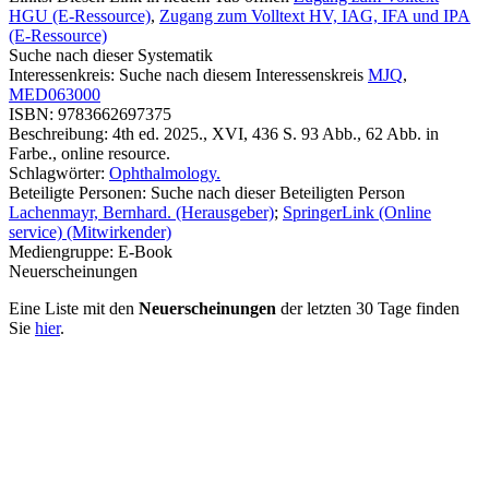
HGU (E-Ressource)
,
Zugang zum Volltext HV, IAG, IFA und IPA
(E-Ressource)
Suche nach dieser Systematik
Interessenkreis:
Suche nach diesem Interessenskreis
MJQ
,
MED063000
ISBN:
9783662697375
Beschreibung:
4th ed. 2025., XVI, 436 S. 93 Abb., 62 Abb. in
Farbe., online resource.
Schlagwörter:
Ophthalmology.
Beteiligte Personen:
Suche nach dieser Beteiligten Person
Lachenmayr, Bernhard. (Herausgeber)
;
SpringerLink (Online
service) (Mitwirkender)
Mediengruppe:
E-Book
Neuerscheinungen
Eine Liste mit den
Neuerscheinungen
der letzten 30 Tage finden
Sie
hier
.