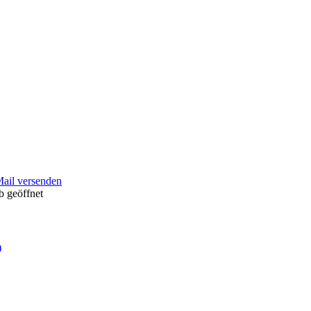
Mail versenden
b geöffnet
)