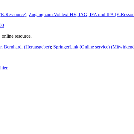
(E-Ressource)
,
Zugang zum Volltext HV, IAG, IFA und IPA (E-Ressou
00
 online resource.
, Bernhard. (Herausgeber)
;
SpringerLink (Online service) (Mitwirkend
e
hier
.