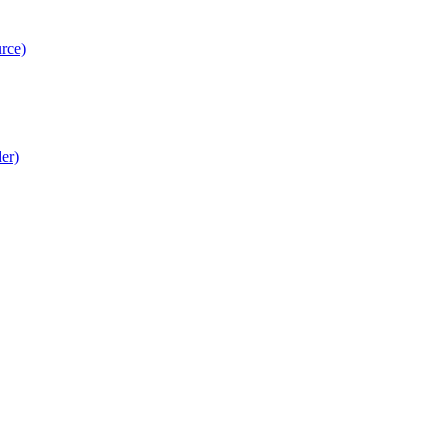
rce)
er)