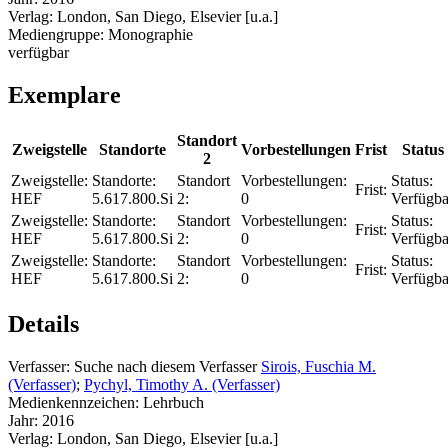
Verlag:
London, San Diego, Elsevier [u.a.]
Mediengruppe:
Monographie
verfügbar
Exemplare
Standort
Zweigstelle
Standorte
Vorbestellungen
Frist
Status
2
Zweigstelle:
Standorte:
Standort
Vorbestellungen:
Status:
Frist:
HEF
5.617.800.Si
2:
0
Verfügba
Zweigstelle:
Standorte:
Standort
Vorbestellungen:
Status:
Frist:
HEF
5.617.800.Si
2:
0
Verfügba
Zweigstelle:
Standorte:
Standort
Vorbestellungen:
Status:
Frist:
HEF
5.617.800.Si
2:
0
Verfügba
Details
Verfasser:
Suche nach diesem Verfasser
Sirois, Fuschia M.
(Verfasser)
;
Pychyl, Timothy A. (Verfasser)
Medienkennzeichen:
Lehrbuch
Jahr:
2016
Verlag:
London, San Diego, Elsevier [u.a.]