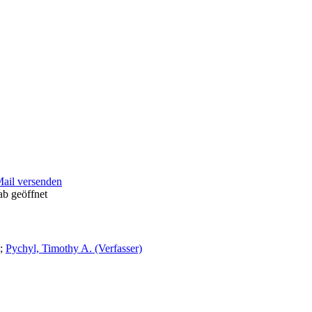
Mail versenden
ab geöffnet
;
Pychyl, Timothy A. (Verfasser)