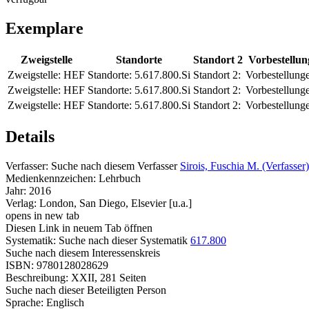
Exemplare
Zweigstelle
Standorte
Standort 2
Vorbestellun
Zweigstelle:
HEF
Standorte:
5.617.800.Si
Standort 2:
Vorbestellung
Zweigstelle:
HEF
Standorte:
5.617.800.Si
Standort 2:
Vorbestellung
Zweigstelle:
HEF
Standorte:
5.617.800.Si
Standort 2:
Vorbestellung
Details
Verfasser:
Suche nach diesem Verfasser
Sirois, Fuschia M. (Verfasser)
Medienkennzeichen:
Lehrbuch
Jahr:
2016
Verlag:
London, San Diego, Elsevier [u.a.]
opens in new tab
Diesen Link in neuem Tab öffnen
Systematik:
Suche nach dieser Systematik
617.800
Suche nach diesem Interessenskreis
ISBN:
9780128028629
Beschreibung:
XXII, 281 Seiten
Suche nach dieser Beteiligten Person
Sprache:
Englisch