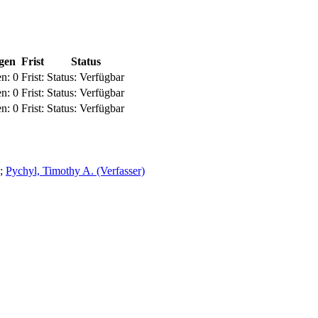
gen
Frist
Status
en:
0
Frist:
Status:
Verfügbar
en:
0
Frist:
Status:
Verfügbar
en:
0
Frist:
Status:
Verfügbar
;
Pychyl, Timothy A. (Verfasser)