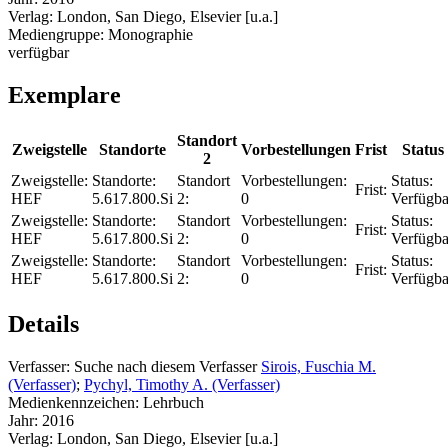
Verlag:
London, San Diego, Elsevier [u.a.]
Mediengruppe:
Monographie
verfügbar
Exemplare
Standort
Zweigstelle
Standorte
Vorbestellungen
Frist
Status
2
Zweigstelle:
Standorte:
Standort
Vorbestellungen:
Status:
Frist:
HEF
5.617.800.Si
2:
0
Verfügba
Zweigstelle:
Standorte:
Standort
Vorbestellungen:
Status:
Frist:
HEF
5.617.800.Si
2:
0
Verfügba
Zweigstelle:
Standorte:
Standort
Vorbestellungen:
Status:
Frist:
HEF
5.617.800.Si
2:
0
Verfügba
Details
Verfasser:
Suche nach diesem Verfasser
Sirois, Fuschia M.
(Verfasser)
;
Pychyl, Timothy A. (Verfasser)
Medienkennzeichen:
Lehrbuch
Jahr:
2016
Verlag:
London, San Diego, Elsevier [u.a.]