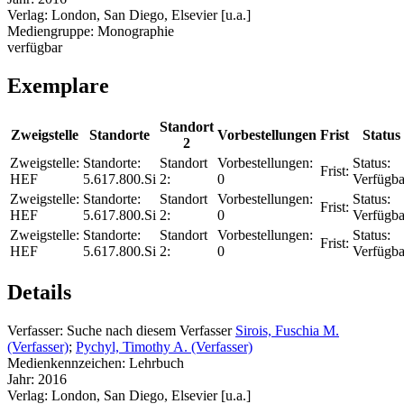
Verlag:
London, San Diego, Elsevier [u.a.]
Mediengruppe:
Monographie
verfügbar
Exemplare
Standort
Zweigstelle
Standorte
Vorbestellungen
Frist
Status
2
Zweigstelle:
Standorte:
Standort
Vorbestellungen:
Status:
Frist:
HEF
5.617.800.Si
2:
0
Verfügba
Zweigstelle:
Standorte:
Standort
Vorbestellungen:
Status:
Frist:
HEF
5.617.800.Si
2:
0
Verfügba
Zweigstelle:
Standorte:
Standort
Vorbestellungen:
Status:
Frist:
HEF
5.617.800.Si
2:
0
Verfügba
Details
Verfasser:
Suche nach diesem Verfasser
Sirois, Fuschia M.
(Verfasser)
;
Pychyl, Timothy A. (Verfasser)
Medienkennzeichen:
Lehrbuch
Jahr:
2016
Verlag:
London, San Diego, Elsevier [u.a.]