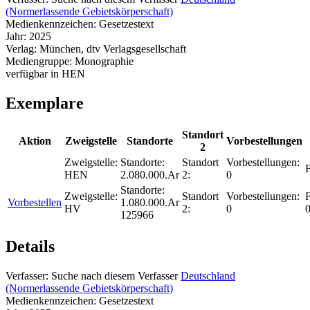
(Normerlassende Gebietskörperschaft)
Medienkennzeichen:
Gesetzestext
Jahr:
2025
Verlag:
München, dtv Verlagsgesellschaft
Mediengruppe:
Monographie
verfügbar in HEN
Exemplare
Standort
Aktion
Zweigstelle
Standorte
Vorbestellungen
2
Zweigstelle:
Standorte:
Standort
Vorbestellungen:
F
HEN
2.080.000.Ar
2:
0
Standorte:
Zweigstelle:
Standort
Vorbestellungen:
F
Vorbestellen
1.080.000.Ar
HV
2:
0
125966
Details
Verfasser:
Suche nach diesem Verfasser
Deutschland
(Normerlassende Gebietskörperschaft)
Medienkennzeichen:
Gesetzestext