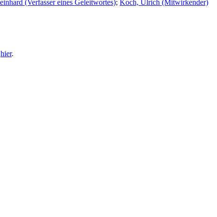
einhard (Verfasser eines Geleitwortes)
;
Koch, Ulrich (Mitwirkender)
e
hier
.