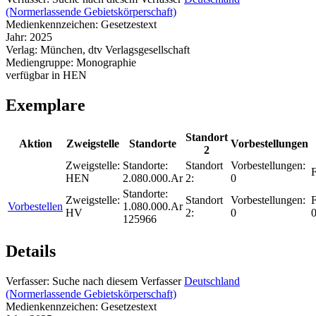
(Normerlassende Gebietskörperschaft)
Medienkennzeichen:
Gesetzestext
Jahr:
2025
Verlag:
München, dtv Verlagsgesellschaft
Mediengruppe:
Monographie
verfügbar in HEN
Exemplare
Standort
Aktion
Zweigstelle
Standorte
Vorbestellungen
2
Zweigstelle:
Standorte:
Standort
Vorbestellungen:
F
HEN
2.080.000.Ar
2:
0
Standorte:
Zweigstelle:
Standort
Vorbestellungen:
F
Vorbestellen
1.080.000.Ar
HV
2:
0
125966
Details
Verfasser:
Suche nach diesem Verfasser
Deutschland
(Normerlassende Gebietskörperschaft)
Medienkennzeichen:
Gesetzestext