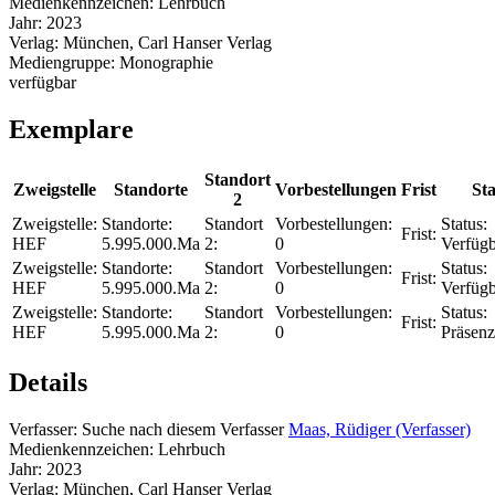
Medienkennzeichen:
Lehrbuch
Jahr:
2023
Verlag:
München, Carl Hanser Verlag
Mediengruppe:
Monographie
verfügbar
Exemplare
Standort
Zweigstelle
Standorte
Vorbestellungen
Frist
Sta
2
Zweigstelle:
Standorte:
Standort
Vorbestellungen:
Status:
Frist:
HEF
5.995.000.Ma
2:
0
Verfügb
Zweigstelle:
Standorte:
Standort
Vorbestellungen:
Status:
Frist:
HEF
5.995.000.Ma
2:
0
Verfügb
Zweigstelle:
Standorte:
Standort
Vorbestellungen:
Status:
Frist:
HEF
5.995.000.Ma
2:
0
Präsenz
Details
Verfasser:
Suche nach diesem Verfasser
Maas, Rüdiger (Verfasser)
Medienkennzeichen:
Lehrbuch
Jahr:
2023
Verlag:
München, Carl Hanser Verlag