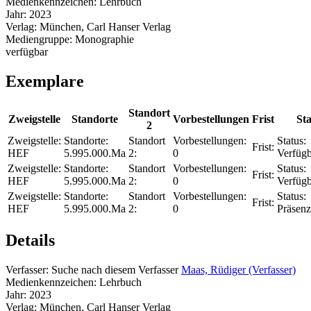
Medienkennzeichen:
Lehrbuch
Jahr:
2023
Verlag:
München, Carl Hanser Verlag
Mediengruppe:
Monographie
verfügbar
Exemplare
Standort
Zweigstelle
Standorte
Vorbestellungen
Frist
Sta
2
Zweigstelle:
Standorte:
Standort
Vorbestellungen:
Status:
Frist:
HEF
5.995.000.Ma
2:
0
Verfügb
Zweigstelle:
Standorte:
Standort
Vorbestellungen:
Status:
Frist:
HEF
5.995.000.Ma
2:
0
Verfügb
Zweigstelle:
Standorte:
Standort
Vorbestellungen:
Status:
Frist:
HEF
5.995.000.Ma
2:
0
Präsenz
Details
Verfasser:
Suche nach diesem Verfasser
Maas, Rüdiger (Verfasser)
Medienkennzeichen:
Lehrbuch
Jahr:
2023
Verlag:
München, Carl Hanser Verlag