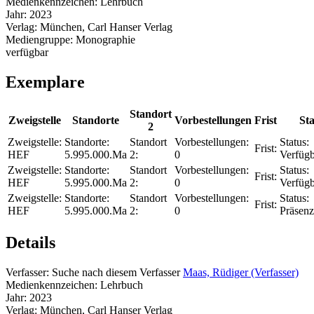
Medienkennzeichen:
Lehrbuch
Jahr:
2023
Verlag:
München, Carl Hanser Verlag
Mediengruppe:
Monographie
verfügbar
Exemplare
Standort
Zweigstelle
Standorte
Vorbestellungen
Frist
Sta
2
Zweigstelle:
Standorte:
Standort
Vorbestellungen:
Status:
Frist:
HEF
5.995.000.Ma
2:
0
Verfügb
Zweigstelle:
Standorte:
Standort
Vorbestellungen:
Status:
Frist:
HEF
5.995.000.Ma
2:
0
Verfügb
Zweigstelle:
Standorte:
Standort
Vorbestellungen:
Status:
Frist:
HEF
5.995.000.Ma
2:
0
Präsenz
Details
Verfasser:
Suche nach diesem Verfasser
Maas, Rüdiger (Verfasser)
Medienkennzeichen:
Lehrbuch
Jahr:
2023
Verlag:
München, Carl Hanser Verlag