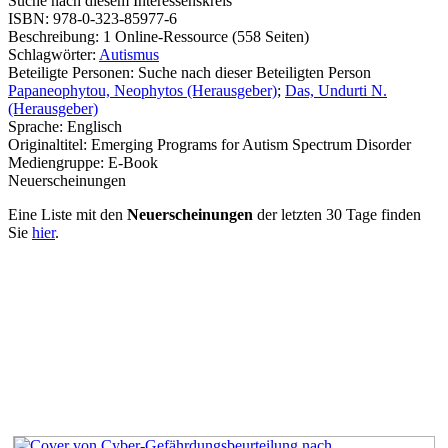
Suche nach diesem Interessenskreis
ISBN:
978-0-323-85977-6
Beschreibung:
1 Online-Ressource (558 Seiten)
Schlagwörter:
Autismus
Beteiligte Personen:
Suche nach dieser Beteiligten Person
Papaneophytou, Neophytos (Herausgeber)
;
Das, Undurti N.
(Herausgeber)
Sprache:
Englisch
Originaltitel:
Emerging Programs for Autism Spectrum Disorder
Mediengruppe:
E-Book
Neuerscheinungen
Eine Liste mit den
Neuerscheinungen
der letzten 30 Tage finden
Sie
hier
.