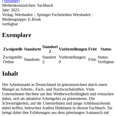
(Verfasser)
Medienkennzeichen:
Sachbuch
Jahr:
2025.
Verlag:
Wiesbaden :, Springer Fachmedien Wiesbaden :
Mediengruppe:
E-Book
verfügbar
Exemplare
Standort
Zweigstelle
Standorte
Vorbestellungen
Frist
Status
2
Zweigstelle:
Standort
Vorbestellungen:
Status:
Standorte:
Frist:
Online
2:
0
Verfügbar
Inhalt
Der Arbeitsmarkt in Deutschland ist gekennzeichnet durch einen
Mangel an Arbeits-, Fach- und Nachwuchskräften. Viele
Unternehmen fürchten um ihre Wettbewerbsfähigkeit und versuchen
daher, sich als attraktive Arbeitgeber zu präsentieren. Die
Schwierigkeiten, auf die Unternehmen und junge Arbeitssuchende
dabei treffen, beleuchtet Andrea Hüttmann in diesem Fachbuch. Sie
bringt dabei ihre Erfahrungen aus dem jahrelangen Austausch mit