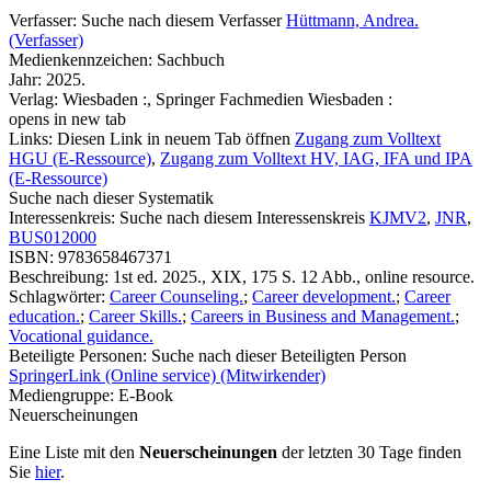
Verfasser:
Suche nach diesem Verfasser
Hüttmann, Andrea.
(Verfasser)
Medienkennzeichen:
Sachbuch
Jahr:
2025.
Verlag:
Wiesbaden :, Springer Fachmedien Wiesbaden :
opens in new tab
Links:
Diesen Link in neuem Tab öffnen
Zugang zum Volltext
HGU (E-Ressource)
,
Zugang zum Volltext HV, IAG, IFA und IPA
(E-Ressource)
Suche nach dieser Systematik
Interessenkreis:
Suche nach diesem Interessenskreis
KJMV2
,
JNR
,
BUS012000
ISBN:
9783658467371
Beschreibung:
1st ed. 2025., XIX, 175 S. 12 Abb., online resource.
Schlagwörter:
Career Counseling.
;
Career development.
;
Career
education.
;
Career Skills.
;
Careers in Business and Management.
;
Vocational guidance.
Beteiligte Personen:
Suche nach dieser Beteiligten Person
SpringerLink (Online service) (Mitwirkender)
Mediengruppe:
E-Book
Neuerscheinungen
Eine Liste mit den
Neuerscheinungen
der letzten 30 Tage finden
Sie
hier
.