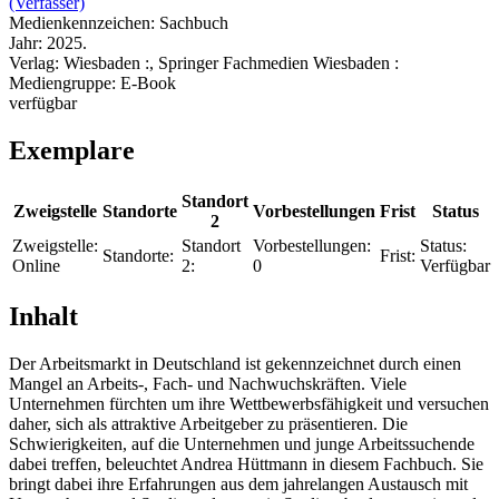
(Verfasser)
Medienkennzeichen:
Sachbuch
Jahr:
2025.
Verlag:
Wiesbaden :, Springer Fachmedien Wiesbaden :
Mediengruppe:
E-Book
verfügbar
Exemplare
Standort
Zweigstelle
Standorte
Vorbestellungen
Frist
Status
2
Zweigstelle:
Standort
Vorbestellungen:
Status:
Standorte:
Frist:
Online
2:
0
Verfügbar
Inhalt
Der Arbeitsmarkt in Deutschland ist gekennzeichnet durch einen
Mangel an Arbeits-, Fach- und Nachwuchskräften. Viele
Unternehmen fürchten um ihre Wettbewerbsfähigkeit und versuchen
daher, sich als attraktive Arbeitgeber zu präsentieren. Die
Schwierigkeiten, auf die Unternehmen und junge Arbeitssuchende
dabei treffen, beleuchtet Andrea Hüttmann in diesem Fachbuch. Sie
bringt dabei ihre Erfahrungen aus dem jahrelangen Austausch mit