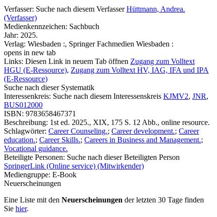
Verfasser:
Suche nach diesem Verfasser
Hüttmann, Andrea.
(Verfasser)
Medienkennzeichen:
Sachbuch
Jahr:
2025.
Verlag:
Wiesbaden :, Springer Fachmedien Wiesbaden :
opens in new tab
Links:
Diesen Link in neuem Tab öffnen
Zugang zum Volltext
HGU (E-Ressource)
,
Zugang zum Volltext HV, IAG, IFA und IPA
(E-Ressource)
Suche nach dieser Systematik
Interessenkreis:
Suche nach diesem Interessenskreis
KJMV2
,
JNR
,
BUS012000
ISBN:
9783658467371
Beschreibung:
1st ed. 2025., XIX, 175 S. 12 Abb., online resource.
Schlagwörter:
Career Counseling.
;
Career development.
;
Career
education.
;
Career Skills.
;
Careers in Business and Management.
;
Vocational guidance.
Beteiligte Personen:
Suche nach dieser Beteiligten Person
SpringerLink (Online service) (Mitwirkender)
Mediengruppe:
E-Book
Neuerscheinungen
Eine Liste mit den
Neuerscheinungen
der letzten 30 Tage finden
Sie
hier
.