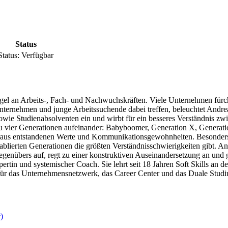
Status
Status:
Verfügbar
gel an Arbeits-, Fach- und Nachwuchskräften. Viele Unternehmen fürch
e Unternehmen und junge Arbeitssuchende dabei treffen, beleuchtet Andr
wie Studienabsolventen ein und wirbt für ein besseres Verständnis 
zu vier Generationen aufeinander: Babyboomer, Generation X, Generatio
us entstandenen Werte und Kommunikationsgewohnheiten. Besonders inte
 etablierten Generationen die größten Verständnisschwierigkeiten gibt
genübers auf, regt zu einer konstruktiven Auseinandersetzung an und
pertin und systemischer Coach. Sie lehrt seit 18 Jahren Soft Skills an 
 für das Unternehmensnetzwerk, das Career Center und das Duale Studi
)