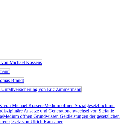
X von Michael Kossens
Medium öffnen Sozialgesetzbuch mit
rdisziplinäre Ansätze und Generationenwechsel von Stefanie
ge
Medium öffnen Grundwissen Geldleistungen der gesetzlichen
rensgesetz von Ulrich Ramsauer