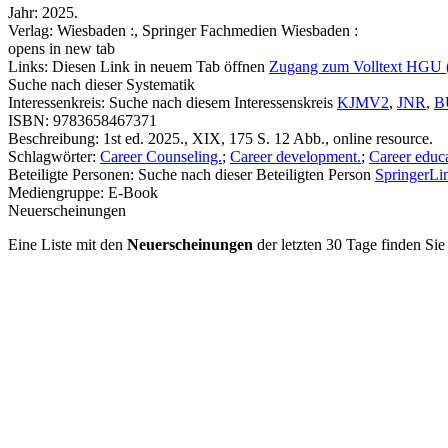
Jahr:
2025.
Verlag:
Wiesbaden :, Springer Fachmedien Wiesbaden :
opens in new tab
Links:
Diesen Link in neuem Tab öffnen
Zugang zum Volltext HGU 
Suche nach dieser Systematik
Interessenkreis:
Suche nach diesem Interessenskreis
KJMV2
,
JNR
,
B
ISBN:
9783658467371
Beschreibung:
1st ed. 2025., XIX, 175 S. 12 Abb., online resource.
Schlagwörter:
Career Counseling.
;
Career development.
;
Career educa
Beteiligte Personen:
Suche nach dieser Beteiligten Person
SpringerLin
Mediengruppe:
E-Book
Neuerscheinungen
Eine Liste mit den
Neuerscheinungen
der letzten 30 Tage finden Si