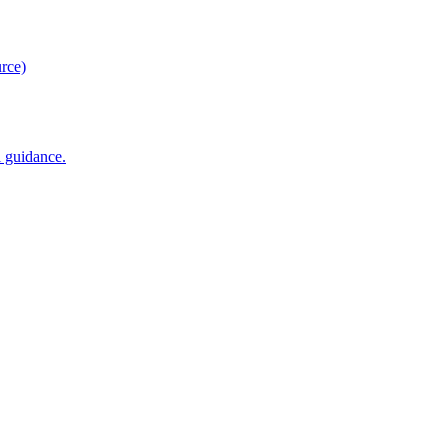
rce)
 guidance.