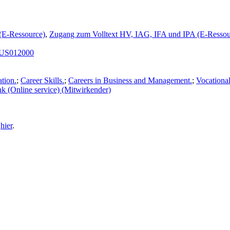
(E-Ressource)
,
Zugang zum Volltext HV, IAG, IFA und IPA (E-Ressou
US012000
tion.
;
Career Skills.
;
Careers in Business and Management.
;
Vocational
k (Online service) (Mitwirkender)
e
hier
.