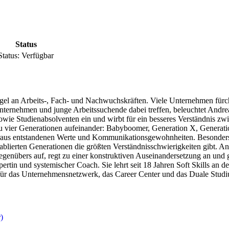
Status
Status:
Verfügbar
gel an Arbeits-, Fach- und Nachwuchskräften. Viele Unternehmen fürch
e Unternehmen und junge Arbeitssuchende dabei treffen, beleuchtet Andr
wie Studienabsolventen ein und wirbt für ein besseres Verständnis 
zu vier Generationen aufeinander: Babyboomer, Generation X, Generatio
us entstandenen Werte und Kommunikationsgewohnheiten. Besonders inte
 etablierten Generationen die größten Verständnisschwierigkeiten gibt
genübers auf, regt zu einer konstruktiven Auseinandersetzung an und
pertin und systemischer Coach. Sie lehrt seit 18 Jahren Soft Skills an 
 für das Unternehmensnetzwerk, das Career Center und das Duale Studi
)