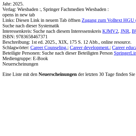
Jahr:
2025.
Verlag:
Wiesbaden :, Springer Fachmedien Wiesbaden :
opens in new tab
Links:
Diesen Link in neuem Tab öffnen
Zugang zum Volltext HGU 
Suche nach dieser Systematik
Interessenkreis:
Suche nach diesem Interessenskreis
KJMV2
,
JNR
,
B
ISBN:
9783658467371
Beschreibung:
1st ed. 2025., XIX, 175 S. 12 Abb., online resource.
Schlagwörter:
Career Counseling.
;
Career development.
;
Career educa
Beteiligte Personen:
Suche nach dieser Beteiligten Person
SpringerLin
Mediengruppe:
E-Book
Neuerscheinungen
Eine Liste mit den
Neuerscheinungen
der letzten 30 Tage finden Si