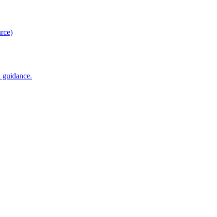
rce)
 guidance.