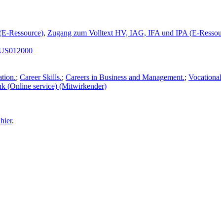
(E-Ressource)
,
Zugang zum Volltext HV, IAG, IFA und IPA (E-Ressou
US012000
tion.
;
Career Skills.
;
Careers in Business and Management.
;
Vocational
k (Online service) (Mitwirkender)
e
hier
.