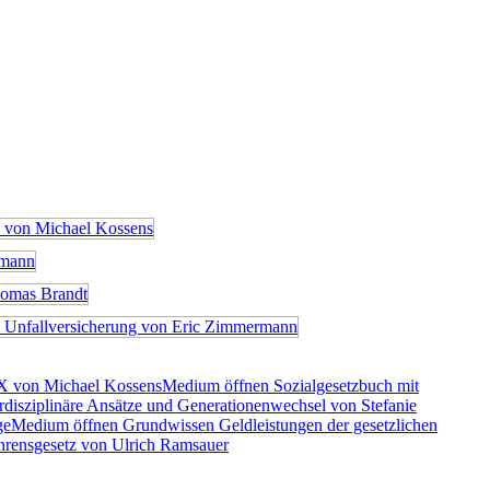
X von Michael Kossens
Medium öffnen Sozialgesetzbuch mit
rdisziplinäre Ansätze und Generationenwechsel von Stefanie
ge
Medium öffnen Grundwissen Geldleistungen der gesetzlichen
rensgesetz von Ulrich Ramsauer