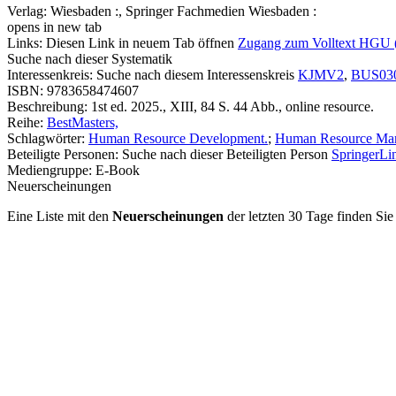
Verlag:
Wiesbaden :, Springer Fachmedien Wiesbaden :
opens in new tab
Links:
Diesen Link in neuem Tab öffnen
Zugang zum Volltext HGU 
Suche nach dieser Systematik
Interessenkreis:
Suche nach diesem Interessenskreis
KJMV2
,
BUS03
ISBN:
9783658474607
Beschreibung:
1st ed. 2025., XIII, 84 S. 44 Abb., online resource.
Reihe:
BestMasters,
Schlagwörter:
Human Resource Development.
;
Human Resource Ma
Beteiligte Personen:
Suche nach dieser Beteiligten Person
SpringerLin
Mediengruppe:
E-Book
Neuerscheinungen
Eine Liste mit den
Neuerscheinungen
der letzten 30 Tage finden Si