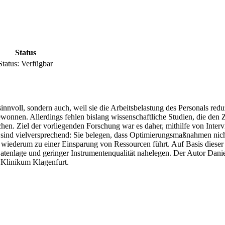
Status
Status:
Verfügbar
e sinnvoll, sondern auch, weil sie die Arbeitsbelastung des Personals 
 gewonnen. Allerdings fehlen bislang wissenschaftliche Studien, die d
hen. Ziel der vorliegenden Forschung war es daher, mithilfe von Inter
e sind vielversprechend: Sie belegen, dass Optimierungsmaßnahmen nich
iederum zu einer Einsparung von Ressourcen führt. Auf Basis dieser E
atenlage und geringer Instrumentenqualität nahelegen. Der Autor Dani
m Klinikum Klagenfurt.