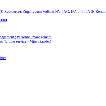
(E-Ressource)
,
Zugang zum Volltext HV, IAG, IFA und IPA (E-Ressou
0000
nagement.
;
Personnel management.
k (Online service) (Mitwirkender)
e
hier
.