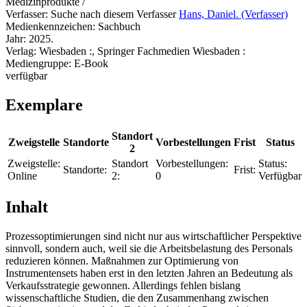
Medizinprodukte /
Verfasser:
Suche nach diesem Verfasser
Hans, Daniel. (Verfasser)
Medienkennzeichen:
Sachbuch
Jahr:
2025.
Verlag:
Wiesbaden :, Springer Fachmedien Wiesbaden :
Mediengruppe:
E-Book
verfügbar
Exemplare
Standort
Zweigstelle
Standorte
Vorbestellungen
Frist
Status
2
Zweigstelle:
Standort
Vorbestellungen:
Status:
Standorte:
Frist:
Online
2:
0
Verfügbar
Inhalt
Prozessoptimierungen sind nicht nur aus wirtschaftlicher Perspektive
sinnvoll, sondern auch, weil sie die Arbeitsbelastung des Personals
reduzieren können. Maßnahmen zur Optimierung von
Instrumentensets haben erst in den letzten Jahren an Bedeutung als
Verkaufsstrategie gewonnen. Allerdings fehlen bislang
wissenschaftliche Studien, die den Zusammenhang zwischen