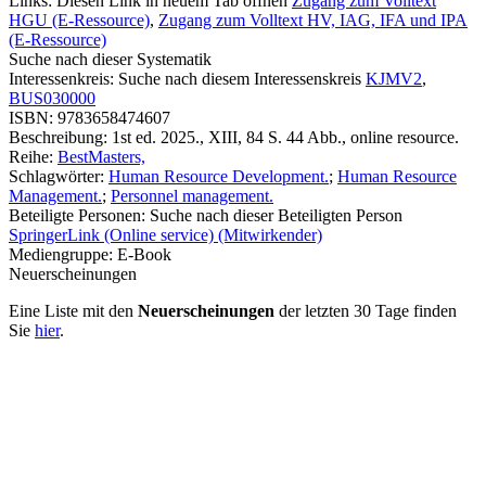
Links:
Diesen Link in neuem Tab öffnen
Zugang zum Volltext
HGU (E-Ressource)
,
Zugang zum Volltext HV, IAG, IFA und IPA
(E-Ressource)
Suche nach dieser Systematik
Interessenkreis:
Suche nach diesem Interessenskreis
KJMV2
,
BUS030000
ISBN:
9783658474607
Beschreibung:
1st ed. 2025., XIII, 84 S. 44 Abb., online resource.
Reihe:
BestMasters,
Schlagwörter:
Human Resource Development.
;
Human Resource
Management.
;
Personnel management.
Beteiligte Personen:
Suche nach dieser Beteiligten Person
SpringerLink (Online service) (Mitwirkender)
Mediengruppe:
E-Book
Neuerscheinungen
Eine Liste mit den
Neuerscheinungen
der letzten 30 Tage finden
Sie
hier
.