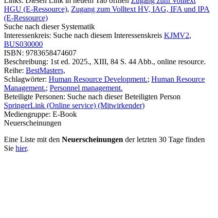
Links:
Diesen Link in neuem Tab öffnen
Zugang zum Volltext
HGU (E-Ressource)
,
Zugang zum Volltext HV, IAG, IFA und IPA
(E-Ressource)
Suche nach dieser Systematik
Interessenkreis:
Suche nach diesem Interessenskreis
KJMV2
,
BUS030000
ISBN:
9783658474607
Beschreibung:
1st ed. 2025., XIII, 84 S. 44 Abb., online resource.
Reihe:
BestMasters,
Schlagwörter:
Human Resource Development.
;
Human Resource
Management.
;
Personnel management.
Beteiligte Personen:
Suche nach dieser Beteiligten Person
SpringerLink (Online service) (Mitwirkender)
Mediengruppe:
E-Book
Neuerscheinungen
Eine Liste mit den
Neuerscheinungen
der letzten 30 Tage finden
Sie
hier
.