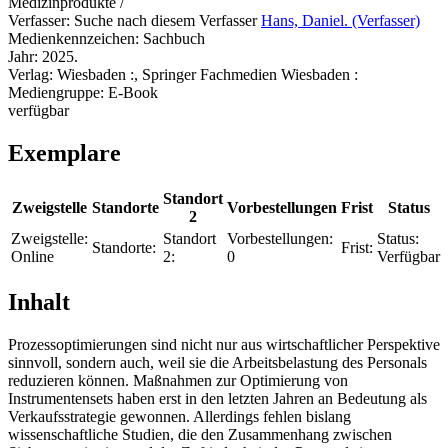
Medizinprodukte /
Verfasser:
Suche nach diesem Verfasser
Hans, Daniel. (Verfasser)
Medienkennzeichen:
Sachbuch
Jahr:
2025.
Verlag:
Wiesbaden :, Springer Fachmedien Wiesbaden :
Mediengruppe:
E-Book
verfügbar
Exemplare
Standort
Zweigstelle
Standorte
Vorbestellungen
Frist
Status
2
Zweigstelle:
Standort
Vorbestellungen:
Status:
Standorte:
Frist:
Online
2:
0
Verfügbar
Inhalt
Prozessoptimierungen sind nicht nur aus wirtschaftlicher Perspektive
sinnvoll, sondern auch, weil sie die Arbeitsbelastung des Personals
reduzieren können. Maßnahmen zur Optimierung von
Instrumentensets haben erst in den letzten Jahren an Bedeutung als
Verkaufsstrategie gewonnen. Allerdings fehlen bislang
wissenschaftliche Studien, die den Zusammenhang zwischen