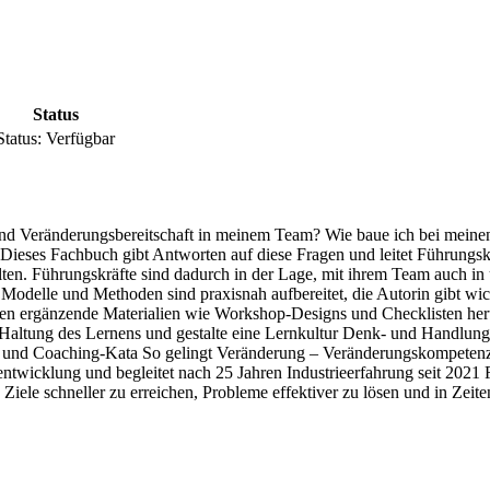
Status
Status:
Verfügbar
 und Veränderungsbereitschaft in meinem Team? Wie baue ich bei meinen
Dieses Fachbuch gibt Antworten auf diese Fragen und leitet Führungskr
n. Führungskräfte sind dadurch in der Lage, mit ihrem Team auch in u
 Modelle und Methoden sind praxisnah aufbereitet, die Autorin gibt wi
en ergänzende Materialien wie Workshop-Designs und Checklisten her
ne Haltung des Lernens und gestalte eine Lernkultur Denk- und Handlun
 und Coaching-Kata So gelingt Veränderung – Veränderungskompetenz 
entwicklung und begleitet nach 25 Jahren Industrieerfahrung seit 2021 
 Ziele schneller zu erreichen, Probleme effektiver zu lösen und in Zeit