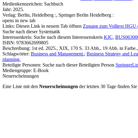
Medienkennzeichen:
Sachbuch
Jahr:
2025.
Verlag:
Berlin, Heidelberg :, Springer Berlin Heidelberg :
opens in new tab
Links:
Diesen Link in neuem Tab öffnen
Zugang zum Volltext HGU 
Suche nach dieser Systematik
Interessenkreis:
Suche nach diesem Interessenskreis
KJC
,
BUS06300
ISBN:
9783662699805
Beschreibung:
1st ed. 2025., XIX, 170 S. 33 Abb., 19 Abb. in Farbe.,
Schlagwörter:
Business and Management.
;
Business Strategy and Lea
planning.
Beteiligte Personen:
Suche nach dieser Beteiligten Person
SpringerLin
Mediengruppe:
E-Book
Neuerscheinungen
Eine Liste mit den
Neuerscheinungen
der letzten 30 Tage finden Si