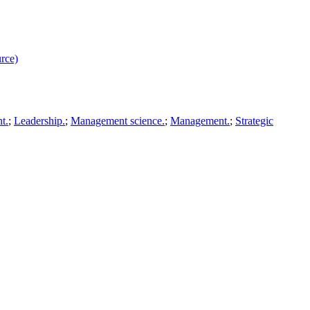
rce)
t.
;
Leadership.
;
Management science.
;
Management.
;
Strategic