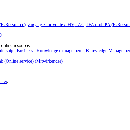
(E-Ressource)
,
Zugang zum Volltext HV, IAG, IFA und IPA (E-Ressou
0
 online resource.
dership.
;
Business.
;
Knowledge management.
;
Knowledge Managemen
k (Online service) (Mitwirkender)
e
hier
.