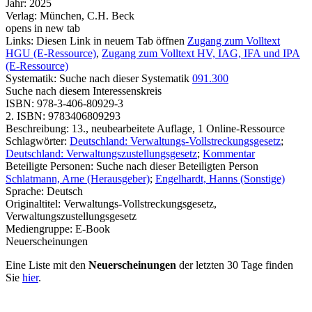
Jahr:
2025
Verlag:
München, C.H. Beck
opens in new tab
Links:
Diesen Link in neuem Tab öffnen
Zugang zum Volltext
HGU (E-Ressource)
,
Zugang zum Volltext HV, IAG, IFA und IPA
(E-Ressource)
Systematik:
Suche nach dieser Systematik
091.300
Suche nach diesem Interessenskreis
ISBN:
978-3-406-80929-3
2. ISBN:
9783406809293
Beschreibung:
13., neubearbeitete Auflage, 1 Online-Ressource
Schlagwörter:
Deutschland: Verwaltungs-Vollstreckungsgesetz
;
Deutschland: Verwaltungszustellungsgesetz
;
Kommentar
Beteiligte Personen:
Suche nach dieser Beteiligten Person
Schlatmann, Arne (Herausgeber)
;
Engelhardt, Hanns (Sonstige)
Sprache:
Deutsch
Originaltitel:
Verwaltungs-Vollstreckungsgesetz,
Verwaltungszustellungsgesetz
Mediengruppe:
E-Book
Neuerscheinungen
Eine Liste mit den
Neuerscheinungen
der letzten 30 Tage finden
Sie
hier
.