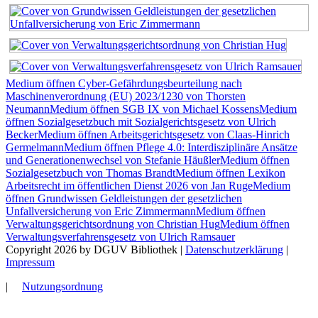
Medium öffnen Cyber-Gefährdungsbeurteilung nach
Maschinenverordnung (EU) 2023/1230 von Thorsten
Neumann
Medium öffnen SGB IX von Michael Kossens
Medium
öffnen Sozialgesetzbuch mit Sozialgerichtsgesetz von Ulrich
Becker
Medium öffnen Arbeitsgerichtsgesetz von Claas-Hinrich
Germelmann
Medium öffnen Pflege 4.0: Interdisziplinäre Ansätze
und Generationenwechsel von Stefanie Häußler
Medium öffnen
Sozialgesetzbuch von Thomas Brandt
Medium öffnen Lexikon
Arbeitsrecht im öffentlichen Dienst 2026 von Jan Ruge
Medium
öffnen Grundwissen Geldleistungen der gesetzlichen
Unfallversicherung von Eric Zimmermann
Medium öffnen
Verwaltungsgerichtsordnung von Christian Hug
Medium öffnen
Verwaltungsverfahrensgesetz von Ulrich Ramsauer
Copyright 2026 by DGUV Bibliothek
|
Datenschutzerklärung
|
Impressum
|
Nutzungsordnung