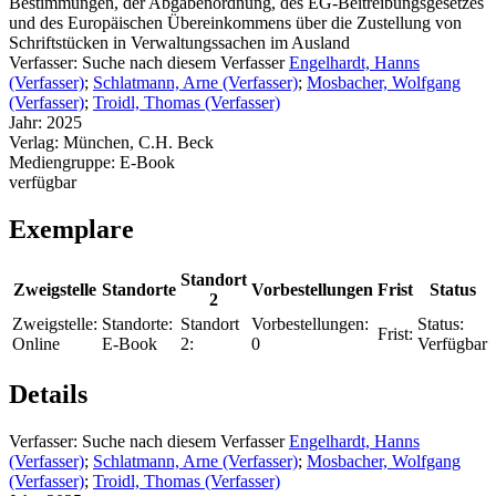
Bestimmungen, der Abgabenordnung, des EG-Beitreibungsgesetzes
und des Europäischen Übereinkommens über die Zustellung von
Schriftstücken in Verwaltungssachen im Ausland
Verfasser:
Suche nach diesem Verfasser
Engelhardt, Hanns
(Verfasser)
;
Schlatmann, Arne (Verfasser)
;
Mosbacher, Wolfgang
(Verfasser)
;
Troidl, Thomas (Verfasser)
Jahr:
2025
Verlag:
München, C.H. Beck
Mediengruppe:
E-Book
verfügbar
Exemplare
Standort
Zweigstelle
Standorte
Vorbestellungen
Frist
Status
2
Zweigstelle:
Standorte:
Standort
Vorbestellungen:
Status:
Frist:
Online
E-Book
2:
0
Verfügbar
Details
Verfasser:
Suche nach diesem Verfasser
Engelhardt, Hanns
(Verfasser)
;
Schlatmann, Arne (Verfasser)
;
Mosbacher, Wolfgang
(Verfasser)
;
Troidl, Thomas (Verfasser)