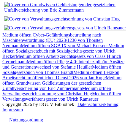
Medium öffnen Cyber-Gefährdungsbeurteilung nach
Maschinenverordnung (EU) 2023/1230 von Thorsten
Neumann
Medium öffnen SGB IX von Michael Kossens
Medium
öffnen Sozialgesetzbuch mit Sozialgerichtsgesetz von Ulrich
Becker
Medium öffnen Arbeitsgerichtsgesetz von Claas-Hinrich
Germelmann
Medium öffnen Pflege 4.0: Interdisziplinäre Ansätze
und Generationenwechsel von Stefanie Häußler
Medium öffnen
Sozialgesetzbuch von Thomas Brandt
Medium öffnen Lexikon
Arbeitsrecht im öffentlichen Dienst 2026 von Jan Ruge
Medium
öffnen Grundwissen Geldleistungen der gesetzlichen
Unfallversicherung von Eric Zimmermann
Medium öffnen
Verwaltungsgerichtsordnung von Christian Hug
Medium öffnen
Verwaltungsverfahrensgesetz von Ulrich Ramsauer
Copyright 2026 by DGUV Bibliothek
|
Datenschutzerklärung
|
Impressum
|
Nutzungsordnung