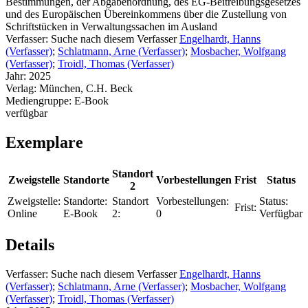
Bestimmungen, der Abgabenordnung, des EG-Beitreibungsgesetzes
und des Europäischen Übereinkommens über die Zustellung von
Schriftstücken in Verwaltungssachen im Ausland
Verfasser:
Suche nach diesem Verfasser
Engelhardt, Hanns
(Verfasser)
;
Schlatmann, Arne (Verfasser)
;
Mosbacher, Wolfgang
(Verfasser)
;
Troidl, Thomas (Verfasser)
Jahr:
2025
Verlag:
München, C.H. Beck
Mediengruppe:
E-Book
verfügbar
Exemplare
Standort
Zweigstelle
Standorte
Vorbestellungen
Frist
Status
2
Zweigstelle:
Standorte:
Standort
Vorbestellungen:
Status:
Frist:
Online
E-Book
2:
0
Verfügbar
Details
Verfasser:
Suche nach diesem Verfasser
Engelhardt, Hanns
(Verfasser)
;
Schlatmann, Arne (Verfasser)
;
Mosbacher, Wolfgang
(Verfasser)
;
Troidl, Thomas (Verfasser)