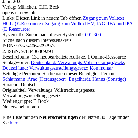
Jahr:
2025
Verlag:
München, C.H. Beck
opens in new tab
Links:
Diesen Link in neuem Tab öffnen
Zugang zum Volltext
HGU (E-Ressource)
,
Zugang zum Volltext HV, IAG, IFA und IPA
(E-Ressource)
Systematik:
Suche nach dieser Systematik
091.300
Suche nach diesem Interessenskreis
ISBN:
978-3-406-80929-3
2. ISBN:
9783406809293
Beschreibung:
13., neubearbeitete Auflage, 1 Online-Ressource
Schlagwörter:
Deutschland: Verwaltungs-Vollstreckungsgesetz
;
Deutschland: Verwaltungszustellungsgesetz
;
Kommentar
Beteiligte Personen:
Suche nach dieser Beteiligten Person
Schlatmann, Arne (Herausgeber)
;
Engelhardt, Hanns (Sonstige)
Sprache:
Deutsch
Originaltitel:
Verwaltungs-Vollstreckungsgesetz,
Verwaltungszustellungsgesetz
Mediengruppe:
E-Book
Neuerscheinungen
Eine Liste mit den
Neuerscheinungen
der letzten 30 Tage finden
Sie
hier
.