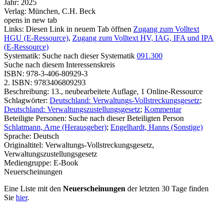
Jahr:
2025
Verlag:
München, C.H. Beck
opens in new tab
Links:
Diesen Link in neuem Tab öffnen
Zugang zum Volltext
HGU (E-Ressource)
,
Zugang zum Volltext HV, IAG, IFA und IPA
(E-Ressource)
Systematik:
Suche nach dieser Systematik
091.300
Suche nach diesem Interessenskreis
ISBN:
978-3-406-80929-3
2. ISBN:
9783406809293
Beschreibung:
13., neubearbeitete Auflage, 1 Online-Ressource
Schlagwörter:
Deutschland: Verwaltungs-Vollstreckungsgesetz
;
Deutschland: Verwaltungszustellungsgesetz
;
Kommentar
Beteiligte Personen:
Suche nach dieser Beteiligten Person
Schlatmann, Arne (Herausgeber)
;
Engelhardt, Hanns (Sonstige)
Sprache:
Deutsch
Originaltitel:
Verwaltungs-Vollstreckungsgesetz,
Verwaltungszustellungsgesetz
Mediengruppe:
E-Book
Neuerscheinungen
Eine Liste mit den
Neuerscheinungen
der letzten 30 Tage finden
Sie
hier
.