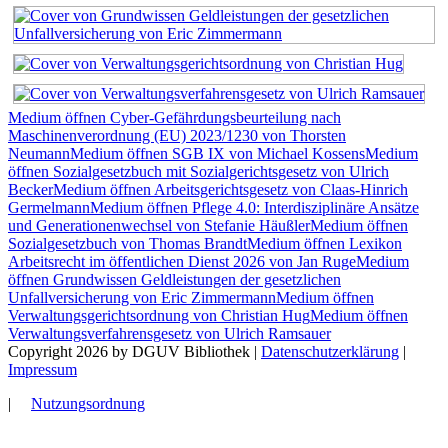
Medium öffnen Cyber-Gefährdungsbeurteilung nach
Maschinenverordnung (EU) 2023/1230 von Thorsten
Neumann
Medium öffnen SGB IX von Michael Kossens
Medium
öffnen Sozialgesetzbuch mit Sozialgerichtsgesetz von Ulrich
Becker
Medium öffnen Arbeitsgerichtsgesetz von Claas-Hinrich
Germelmann
Medium öffnen Pflege 4.0: Interdisziplinäre Ansätze
und Generationenwechsel von Stefanie Häußler
Medium öffnen
Sozialgesetzbuch von Thomas Brandt
Medium öffnen Lexikon
Arbeitsrecht im öffentlichen Dienst 2026 von Jan Ruge
Medium
öffnen Grundwissen Geldleistungen der gesetzlichen
Unfallversicherung von Eric Zimmermann
Medium öffnen
Verwaltungsgerichtsordnung von Christian Hug
Medium öffnen
Verwaltungsverfahrensgesetz von Ulrich Ramsauer
Copyright 2026 by DGUV Bibliothek
|
Datenschutzerklärung
|
Impressum
|
Nutzungsordnung