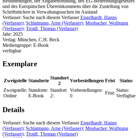
Bestimmungen, der Abgabenordnung, des EG-Beitreibungsgesetzes
und des Europäischen Übereinkommens über die Zustellung von
Schriftstücken in Verwaltungssachen im Ausland
Verfasser:
Suche nach diesem Verfasser
Engelhardt, Hanns
(Verfasser)
;
Schlatmann, Arne (Verfasser)
;
Mosbacher, Wolfgang
(Verfasser)
;
Troidl, Thomas (Verfasser)
Jahr:
2025
Verlag:
München, C.H. Beck
Mediengruppe:
E-Book
verfügbar
Exemplare
Standort
Zweigstelle
Standorte
Vorbestellungen
Frist
Status
2
Zweigstelle:
Standorte:
Standort
Vorbestellungen:
Status:
Frist:
Online
E-Book
2:
0
Verfügbar
Details
Verfasser:
Suche nach diesem Verfasser
Engelhardt, Hanns
(Verfasser)
;
Schlatmann, Arne (Verfasser)
;
Mosbacher, Wolfgang
(Verfasser)
;
Troidl, Thomas (Verfasser)