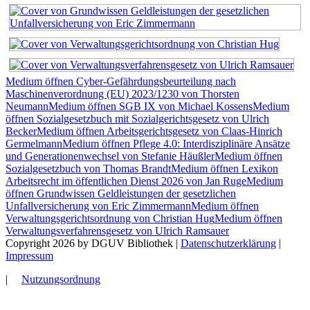
Medium öffnen Cyber-Gefährdungsbeurteilung nach
Maschinenverordnung (EU) 2023/1230 von Thorsten
Neumann
Medium öffnen SGB IX von Michael Kossens
Medium
öffnen Sozialgesetzbuch mit Sozialgerichtsgesetz von Ulrich
Becker
Medium öffnen Arbeitsgerichtsgesetz von Claas-Hinrich
Germelmann
Medium öffnen Pflege 4.0: Interdisziplinäre Ansätze
und Generationenwechsel von Stefanie Häußler
Medium öffnen
Sozialgesetzbuch von Thomas Brandt
Medium öffnen Lexikon
Arbeitsrecht im öffentlichen Dienst 2026 von Jan Ruge
Medium
öffnen Grundwissen Geldleistungen der gesetzlichen
Unfallversicherung von Eric Zimmermann
Medium öffnen
Verwaltungsgerichtsordnung von Christian Hug
Medium öffnen
Verwaltungsverfahrensgesetz von Ulrich Ramsauer
Copyright 2026 by DGUV Bibliothek
|
Datenschutzerklärung
|
Impressum
|
Nutzungsordnung