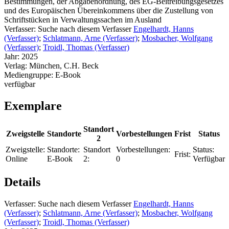
Bestimmungen, der Abgabenordnung, des EG-Beitreibungsgesetzes
und des Europäischen Übereinkommens über die Zustellung von
Schriftstücken in Verwaltungssachen im Ausland
Verfasser:
Suche nach diesem Verfasser
Engelhardt, Hanns
(Verfasser)
;
Schlatmann, Arne (Verfasser)
;
Mosbacher, Wolfgang
(Verfasser)
;
Troidl, Thomas (Verfasser)
Jahr:
2025
Verlag:
München, C.H. Beck
Mediengruppe:
E-Book
verfügbar
Exemplare
Standort
Zweigstelle
Standorte
Vorbestellungen
Frist
Status
2
Zweigstelle:
Standorte:
Standort
Vorbestellungen:
Status:
Frist:
Online
E-Book
2:
0
Verfügbar
Details
Verfasser:
Suche nach diesem Verfasser
Engelhardt, Hanns
(Verfasser)
;
Schlatmann, Arne (Verfasser)
;
Mosbacher, Wolfgang
(Verfasser)
;
Troidl, Thomas (Verfasser)