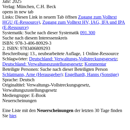
Jahr:
2025
Verlag:
München, C.H. Beck
opens in new tab
Links:
Diesen Link in neuem Tab öffnen
Zugang zum Volltext
HGU (E-Ressource)
,
Zugang zum Volltext HV, IAG, IFA und IPA
(E-Ressource)
Systematik:
Suche nach dieser Systematik
091.300
Suche nach diesem Interessenskreis
ISBN:
978-3-406-80929-3
2. ISBN:
9783406809293
Beschreibung:
13., neubearbeitete Auflage, 1 Online-Ressource
Schlagwörter:
Deutschland: Verwaltungs-Vollstreckungsgesetz
;
Deutschland: Verwaltungszustellungsgesetz
;
Kommentar
Beteiligte Personen:
Suche nach dieser Beteiligten Person
Schlatmann, Arne (Herausgeber)
;
Engelhardt, Hanns (Sonstige)
Sprache:
Deutsch
Originaltitel:
Verwaltungs-Vollstreckungsgesetz,
Verwaltungszustellungsgesetz
Mediengruppe:
E-Book
Neuerscheinungen
Eine Liste mit den
Neuerscheinungen
der letzten 30 Tage finden
Sie
hier
.