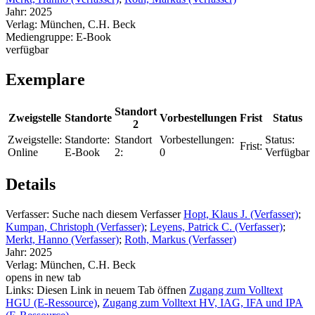
Jahr:
2025
Verlag:
München, C.H. Beck
Mediengruppe:
E-Book
verfügbar
Exemplare
Standort
Zweigstelle
Standorte
Vorbestellungen
Frist
Status
2
Zweigstelle:
Standorte:
Standort
Vorbestellungen:
Status:
Frist:
Online
E-Book
2:
0
Verfügbar
Details
Verfasser:
Suche nach diesem Verfasser
Hopt, Klaus J. (Verfasser)
;
Kumpan, Christoph (Verfasser)
;
Leyens, Patrick C. (Verfasser)
;
Merkt, Hanno (Verfasser)
;
Roth, Markus (Verfasser)
Jahr:
2025
Verlag:
München, C.H. Beck
opens in new tab
Links:
Diesen Link in neuem Tab öffnen
Zugang zum Volltext
HGU (E-Ressource)
,
Zugang zum Volltext HV, IAG, IFA und IPA