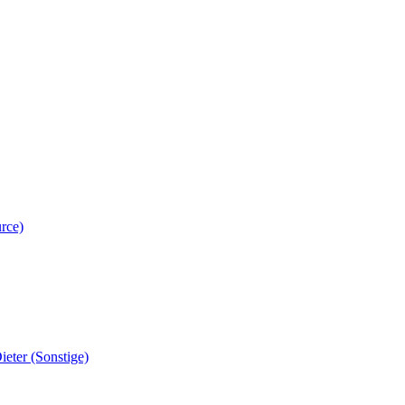
rce)
eter (Sonstige)