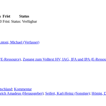
n
Frist
Status
0
Frist:
Status:
Verfügbar
ntoni, Michael (Verfasser)
(E-Ressource)
,
Zugang zum Volltext HV, IAG, IFA und IPA (E-Ressou
tschland
;
Kommentar
nrich Amadeus (Herausgeber)
;
Seifert, Karl-Heinz (Sonstige)
;
Hömig, Di