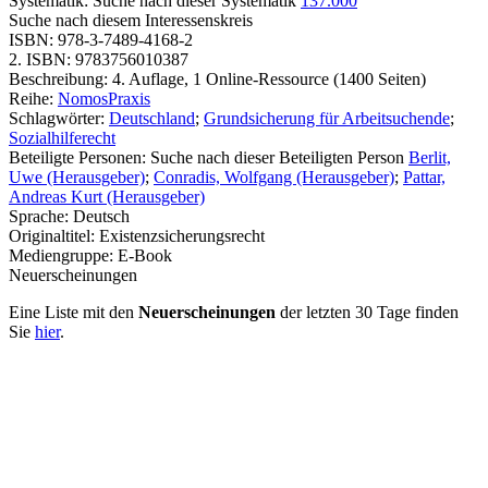
Systematik:
Suche nach dieser Systematik
137.000
Suche nach diesem Interessenskreis
ISBN:
978-3-7489-4168-2
2. ISBN:
9783756010387
Beschreibung:
4. Auflage, 1 Online-Ressource (1400 Seiten)
Reihe:
NomosPraxis
Schlagwörter:
Deutschland
;
Grundsicherung für Arbeitsuchende
;
Sozialhilferecht
Beteiligte Personen:
Suche nach dieser Beteiligten Person
Berlit,
Uwe (Herausgeber)
;
Conradis, Wolfgang (Herausgeber)
;
Pattar,
Andreas Kurt (Herausgeber)
Sprache:
Deutsch
Originaltitel:
Existenzsicherungsrecht
Mediengruppe:
E-Book
Neuerscheinungen
Eine Liste mit den
Neuerscheinungen
der letzten 30 Tage finden
Sie
hier
.