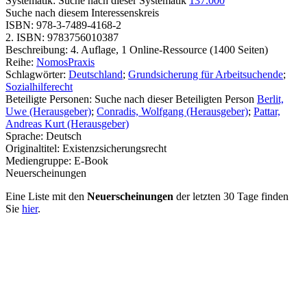
Systematik:
Suche nach dieser Systematik
137.000
Suche nach diesem Interessenskreis
ISBN:
978-3-7489-4168-2
2. ISBN:
9783756010387
Beschreibung:
4. Auflage, 1 Online-Ressource (1400 Seiten)
Reihe:
NomosPraxis
Schlagwörter:
Deutschland
;
Grundsicherung für Arbeitsuchende
;
Sozialhilferecht
Beteiligte Personen:
Suche nach dieser Beteiligten Person
Berlit,
Uwe (Herausgeber)
;
Conradis, Wolfgang (Herausgeber)
;
Pattar,
Andreas Kurt (Herausgeber)
Sprache:
Deutsch
Originaltitel:
Existenzsicherungsrecht
Mediengruppe:
E-Book
Neuerscheinungen
Eine Liste mit den
Neuerscheinungen
der letzten 30 Tage finden
Sie
hier
.