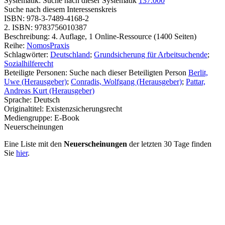
Systematik:
Suche nach dieser Systematik
137.000
Suche nach diesem Interessenskreis
ISBN:
978-3-7489-4168-2
2. ISBN:
9783756010387
Beschreibung:
4. Auflage, 1 Online-Ressource (1400 Seiten)
Reihe:
NomosPraxis
Schlagwörter:
Deutschland
;
Grundsicherung für Arbeitsuchende
;
Sozialhilferecht
Beteiligte Personen:
Suche nach dieser Beteiligten Person
Berlit,
Uwe (Herausgeber)
;
Conradis, Wolfgang (Herausgeber)
;
Pattar,
Andreas Kurt (Herausgeber)
Sprache:
Deutsch
Originaltitel:
Existenzsicherungsrecht
Mediengruppe:
E-Book
Neuerscheinungen
Eine Liste mit den
Neuerscheinungen
der letzten 30 Tage finden
Sie
hier
.