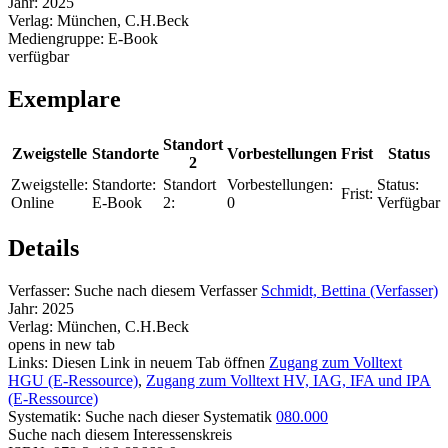
Jahr:
2025
Verlag:
München, C.H.Beck
Mediengruppe:
E-Book
verfügbar
Exemplare
Standort
Zweigstelle
Standorte
Vorbestellungen
Frist
Status
2
Zweigstelle:
Standorte:
Standort
Vorbestellungen:
Status:
Frist:
Online
E-Book
2:
0
Verfügbar
Details
Verfasser:
Suche nach diesem Verfasser
Schmidt, Bettina (Verfasser)
Jahr:
2025
Verlag:
München, C.H.Beck
opens in new tab
Links:
Diesen Link in neuem Tab öffnen
Zugang zum Volltext
HGU (E-Ressource)
,
Zugang zum Volltext HV, IAG, IFA und IPA
(E-Ressource)
Systematik:
Suche nach dieser Systematik
080.000
Suche nach diesem Interessenskreis