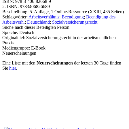
ISBN:
978-3-406-82668-9
2. ISBN:
9783406826689
Beschreibung:
5. Auflage, 1 Online-Ressource (XXIII, 435 Seiten)
Schlagwörter:
Arbeitsverhältnis
;
Beendigung
;
Beendigung des
Arbeitsverh.
;
Deutschland
;
Sozialversicherungsrecht
Suche nach dieser Beteiligten Person
Sprache:
Deutsch
Originaltitel:
Sozialversicherungsrecht in der arbeitsrechtlichen
Praxis
Mediengruppe:
E-Book
Neuerscheinungen
Eine Liste mit den
Neuerscheinungen
der letzten 30 Tage finden
Sie
hier
.