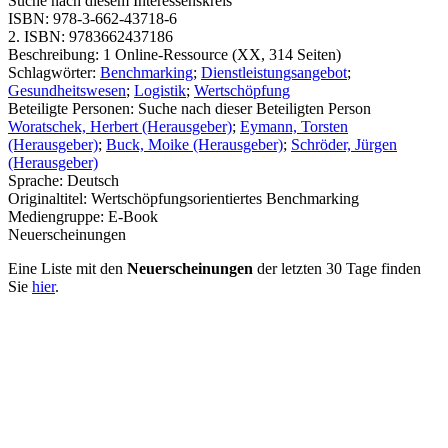
Suche nach diesem Interessenskreis
ISBN:
978-3-662-43718-6
2. ISBN:
9783662437186
Beschreibung:
1 Online-Ressource (XX, 314 Seiten)
Schlagwörter:
Benchmarking
;
Dienstleistungsangebot
;
Gesundheitswesen
;
Logistik
;
Wertschöpfung
Beteiligte Personen:
Suche nach dieser Beteiligten Person
Woratschek, Herbert (Herausgeber)
;
Eymann, Torsten
(Herausgeber)
;
Buck, Moike (Herausgeber)
;
Schröder, Jürgen
(Herausgeber)
Sprache:
Deutsch
Originaltitel:
Wertschöpfungsorientiertes Benchmarking
Mediengruppe:
E-Book
Neuerscheinungen
Eine Liste mit den
Neuerscheinungen
der letzten 30 Tage finden
Sie
hier
.