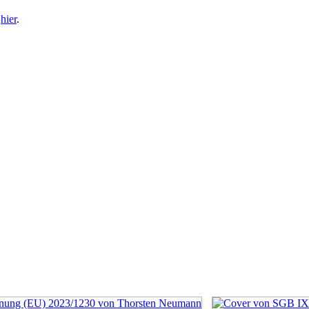
e
hier
.