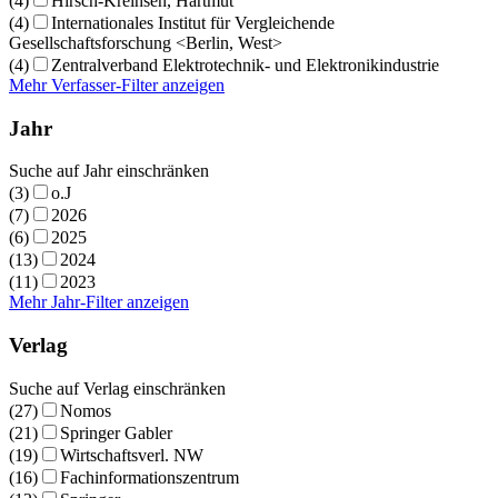
(4)
Hirsch-Kreinsen, Hartmut
(4)
Internationales Institut für Vergleichende
Gesellschaftsforschung <Berlin, West>
(4)
Zentralverband Elektrotechnik- und Elektronikindustrie
Mehr Verfasser-Filter anzeigen
Jahr
Suche auf Jahr einschränken
(3)
o.J
(7)
2026
(6)
2025
(13)
2024
(11)
2023
Mehr Jahr-Filter anzeigen
Verlag
Suche auf Verlag einschränken
(27)
Nomos
(21)
Springer Gabler
(19)
Wirtschaftsverl. NW
(16)
Fachinformationszentrum