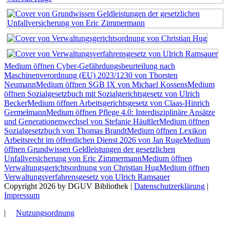
Medium öffnen Cyber-Gefährdungsbeurteilung nach
Maschinenverordnung (EU) 2023/1230 von Thorsten
Neumann
Medium öffnen SGB IX von Michael Kossens
Medium
öffnen Sozialgesetzbuch mit Sozialgerichtsgesetz von Ulrich
Becker
Medium öffnen Arbeitsgerichtsgesetz von Claas-Hinrich
Germelmann
Medium öffnen Pflege 4.0: Interdisziplinäre Ansätze
und Generationenwechsel von Stefanie Häußler
Medium öffnen
Sozialgesetzbuch von Thomas Brandt
Medium öffnen Lexikon
Arbeitsrecht im öffentlichen Dienst 2026 von Jan Ruge
Medium
öffnen Grundwissen Geldleistungen der gesetzlichen
Unfallversicherung von Eric Zimmermann
Medium öffnen
Verwaltungsgerichtsordnung von Christian Hug
Medium öffnen
Verwaltungsverfahrensgesetz von Ulrich Ramsauer
Copyright 2026 by DGUV Bibliothek
|
Datenschutzerklärung
|
Impressum
|
Nutzungsordnung