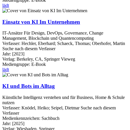
Mediengruppe:
E-Book
lädt
Einsatz von KI Im Unternehmen
IT-Ansätze Für Design, DevOps, Governance, Change
Management, Blockchain und Quantencomputing
Verfasser:
Hechler, Eberhard
;
Schaeck, Thomas
;
Oberhofer, Martin
Suche nach diesem Verfasser
Jahr:
[2023]
Verlag:
Berkeley, CA, Springer Vieweg
Mediengruppe:
E-Book
lädt
KI und Bots im Alltag
Künstliche Intelligenz verstehen und für Business, Home & Schule
nutzen
Verfasser:
Knödel, Heiko
;
Seipel, Dietmar
Suche nach diesem
Verfasser
Medienkennzeichen:
Sachbuch
Jahr:
[2025]
Verlag:
Wiesbaden, Springer