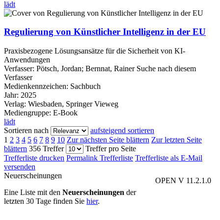
lädt
Regulierung von Künstlicher Intelligenz in der EU
Praxisbezogene Lösungsansätze für die Sicherheit von KI-
Anwendungen
Verfasser:
Pötsch, Jordan
;
Bernnat, Rainer
Suche nach diesem
Verfasser
Medienkennzeichen:
Sachbuch
Jahr:
2025
Verlag:
Wiesbaden, Springer Vieweg
Mediengruppe:
E-Book
lädt
Sortieren nach
aufsteigend sortieren
1
2
3
4
5
6
7
8
9
10
Zur nächsten Seite blättern
Zur letzten Seite
blättern
356 Treffer
Treffer pro Seite
Trefferliste drucken
Permalink Trefferliste
Trefferliste als E-Mail
versenden
Neuerscheinungen
OPEN V 11.2.1.0
Eine Liste mit den
Neuerscheinungen
der
letzten 30 Tage finden Sie
hier
.