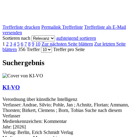
Trefferliste drucken
Permalink Trefferliste
Trefferliste als E-Mail
versenden
Sortieren nach
aufsteigend sortieren
1
2
3
4
5
6
7
8
9
10
Zur nächsten Seite blättern
Zur letzten Seite
blättern
356 Treffer
Treffer pro Seite
Suchergebnis
KI-VO
Verordnung über künstliche Intelligenz
Verfasser:
Andrae, Silvio
;
Pohle, Jan
;
Achnitz, Florian
;
Ammann,
Thorsten
;
Birkert, Clemens
;
Born, Tobias
Suche nach diesem
Verfasser
Medienkennzeichen:
Kommentar
Jahr:
[2026]
Verlag:
Berlin, Erich Schmidt Verlag