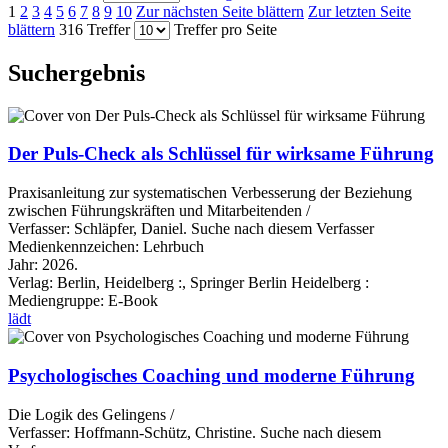
1
2
3
4
5
6
7
8
9
10
Zur nächsten Seite blättern
Zur letzten Seite
blättern
316 Treffer
Treffer pro Seite
Suchergebnis
Der Puls-Check als Schlüssel für wirksame Führung
Praxisanleitung zur systematischen Verbesserung der Beziehung
zwischen Führungskräften und Mitarbeitenden /
Verfasser:
Schläpfer, Daniel.
Suche nach diesem Verfasser
Medienkennzeichen:
Lehrbuch
Jahr:
2026.
Verlag:
Berlin, Heidelberg :, Springer Berlin Heidelberg :
Mediengruppe:
E-Book
lädt
Psychologisches Coaching und moderne Führung
Die Logik des Gelingens /
Verfasser:
Hoffmann-Schütz, Christine.
Suche nach diesem