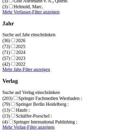
(3)
Graf Adelmann v. A., Quirin.
(3)
Helmold, Marc.
Mehr Verfasser-Filter anzeigen
Jahr
Suche auf Jahr einschränken
(36)
2026
(73)
2025
(71)
2024
(57)
2023
(42)
2022
Mehr Jahr-Filter anzeigen
Verlag
Suche auf Verlag einschränken
(203)
Springer Fachmedien Wiesbaden :
(79)
Springer Berlin Heidelberg :
(13)
Haufe :
(13)
Schäffer-Poeschel :
(4)
Springer International Publishing :
Mehr Verlag-Filter anzeigen