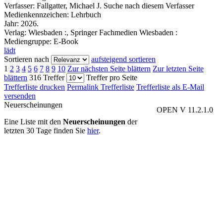
Verfasser:
Fallgatter, Michael J.
Suche nach diesem Verfasser
Medienkennzeichen:
Lehrbuch
Jahr:
2026.
Verlag:
Wiesbaden :, Springer Fachmedien Wiesbaden :
Mediengruppe:
E-Book
lädt
Sortieren nach
aufsteigend sortieren
1
2
3
4
5
6
7
8
9
10
Zur nächsten Seite blättern
Zur letzten Seite
blättern
316 Treffer
Treffer pro Seite
Trefferliste drucken
Permalink Trefferliste
Trefferliste als E-Mail
versenden
Neuerscheinungen
OPEN V 11.2.1.0
Eine Liste mit den
Neuerscheinungen
der
letzten 30 Tage finden Sie
hier
.